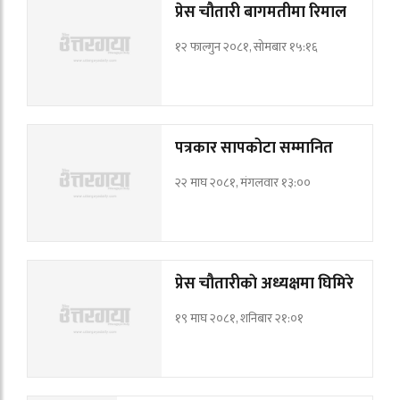
प्रेस चौतारी बागमतीमा रिमाल
१२ फाल्गुन २०८१, सोमबार १५:१६
पत्रकार सापकोटा सम्मानित
२२ माघ २०८१, मंगलवार १३:००
प्रेस चौतारीकाे अध्यक्षमा घिमिरे
१९ माघ २०८१, शनिबार २१:०१