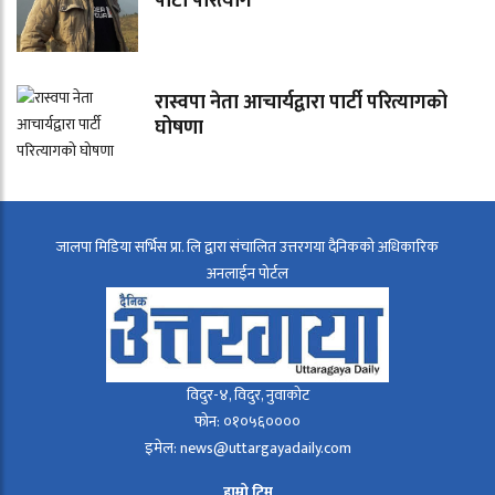
पार्टी परित्याग
रास्वपा नेता आचार्यद्वारा पार्टी परित्यागको
घोषणा
जालपा मिडिया सर्भिस प्रा. लि द्वारा संचालित उत्तरगया दैनिकको अधिकारिक
अनलाईन पोर्टल
विदुर-४, विदुर, नुवाकोट
फोन: ०१०५६००००
इमेल: news@uttargayadaily.com
हाम्रो टिम