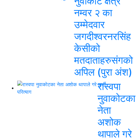
नुवाकोट क्षेत्र
नम्वर २ का
उम्मेदवार
जगदीश्वरनरसिंह
केसीको
मतदाताहरुसंगको
अपिल (पुरा अंश)
रास्वपा
नुवाकोटका
नेता
अशोक
थापाले गरे