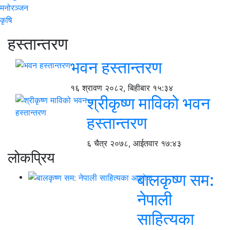
मनोरञ्जन
कृषि
हस्तान्तरण
भवन हस्तान्तरण
१६ श्रावण २०८२, बिहीबार १५:३४
श्रीकृष्ण माविको भवन
हस्तान्तरण
६ चैत्र २०७८, आईतवार १७:४३
लोकप्रिय
बालकृष्ण सम:
नेपाली
साहित्यका