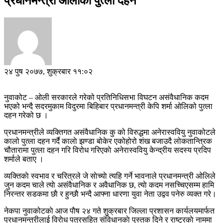
प्रधानमन्त्री ओलीकाे पुत्ला दहन
२४ पुष २०७७, शुक्रबार ११:०२
नुवाकोट – ओली सरकारले गरेको प्रतिनिधिसभा विघटन असंवैधानिक कदम
भएको भन्दै सदरमुकाम विदुरमा बिहिबार प्रधानमन्त्री केपि शर्मा ओलिको पुत्ला
दहन गरेको छ ।
प्रधानमन्त्रीले व्यक्तिगत असंवैधानिक कु को विरुद्धमा अनेरास्ववियु नुवाकोटले
कालो पुत्ला दहन गर्दै कालाे झण्डा बोकेर एकोहोरो शंख बजाउदै लोकतान्त्रिक
चौतारामा पुत्ला दहन गरि विरोध गरिएकाे अनेरास्ववियु केन्द्रीय सदस्य प्रदिप
शर्माले बताए ।
व्यक्तिकाे स्वभाव र चरित्रले जे साेच्याे त्यहि गर्ने भावनाले प्रधानमन्त्री ओलिले
जुन कदम चाले त्याे असंवैधानिक र अवैधानिक छ, त्याे कदम नसच्चिएसम्म हामि
निरन्तर सडकमा छाै र हुन्छाै भन्दै आफ्ना धारणा युवा नेता उद्वव पनेरु व्यक्त गरे।
नेकपा नुवाकोटकाे आज पाैष २४ गते शुक्रबार जिल्ला प्रशासन कार्यलयमार्फत
प्रधानमन्त्रीलाई विराेध पत्रसहित संविधानकाे पुस्तक दिने र राष्ट्रकाे नाममा