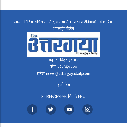
जालपा मिडिया सर्भिस प्रा. लि द्वारा संचालित उत्तरगया दैनिकको अधिकारिक
अनलाईन पोर्टल
विदुर-४, विदुर, नुवाकोट
फोन: ०१०५६००००
इमेल: news@uttargayadaily.com
हाम्रो टिम
प्रकाशक/सम्पादक: शिव देवकोटा