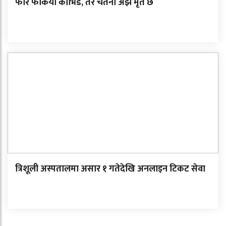
फेरि फर्कियो कोभिड, तर चेतना अझै मृत छ
त्रिशूली अस्पतालमा असार १ गतेदेखि अनलाइन टिकट सेवा