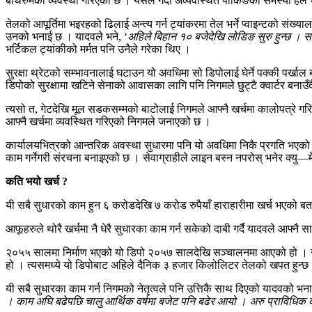
बाथरुमको व्यवस्था गरिएको छ । यसले गर्दा अव्यवस्थित पार्किङको समस्या ह
तेलको आपूर्तिमा भइरहको ढिलाई अन्त्य गर्न ट्यांकरमा तेल भर्ने प्वाइन्टको संख्य
उनको भनाई छ । यादवले भने, ‘
अहिले बिहान १० बजेदेखि लोडिङ सुरु हुन्छ । साढ
भर्टिकल ट्यांकीको मर्मत पनि उनैले गरेका थिए ।
सुरक्षा थ्रेटको सम्भावनालाई घटाउन यो अवधिमा सो डिपोलाई घेर्ने पक्की पर्
डिपोको सुरक्षामा खटिने सेनाको आवासका लागि पनि निगमले छुट्टै क्वार्टर बनाउँ
त्यसो त, गेटदेखि मूल सडकसम्मको बाटोलाई निगमले आफ्नै खर्चमा कालोपत्रे ग
आफ्नै खर्चमा व्यवस्थित गरिएको निगमले जनाएको छ ।
कार्यालयभित्रको आन्तरिक अवस्था सुधारमा पनि यो अवधिमा निकै प्रगति भएको
काम गर्नेगरी संरचना बनाइएको छ । सेवाग्राहीले लाइन बस्न नपरोस् भनेर क्यु
कति भयो खर्च ?
यी सबै सुधारको काम हुन ६ करोडदेखि ७ करोड रुपैयाँ हाराहारीमा खर्च भएको ब
आफूहरुले थोरै खर्चमा नै धेरै सुधारका काम गर्न सकेको दाबी गर्दै यादवले आफ
२०५५ सालमा निर्माण भएको यो डिपो २०५७ सालदेखि सञ्चालनमा आएको हो । सो डि
हो । त्यसमध्ये यो डिपोबाट अहिले दैनिक ३ हजार किलोलिटर तेलको खपत हुन्छ
यी सबै सुधारका काम गर्न निगमको नेतृत्वले पनि उत्तिकै साथ दिएको यादवको भना
। काम अघि बढेपछि चालु आर्थिक वर्षमा बजेट पनि बढेर आयो । अरु प्राविधिक 