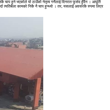
ाप हुने भएकोले यो ठाउँको नेतृत्व गर्नेलाई दिनरात फुर्सद हुँदैन । आपूर्ति
र्दा त्यतिबेला कामको निकै नै चाप हुन्थ्यो । तर, यसलाई अवसरकै रुपमा लिएर