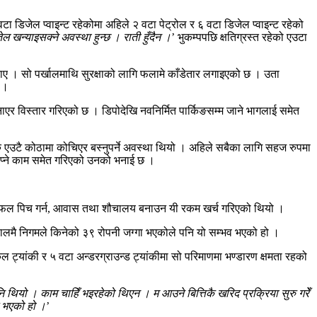
 वटा डिजेल प्वाइन्ट रहेकोमा अहिले २ वटा पेट्रोल र ६ वटा डिजेल प्वाइन्ट रहेको
ल खन्याइसक्ने अवस्था हुन्छ । राती हुँदैन ।
’ भुकम्पपछि क्षतिग्रस्त रहेको एउटा
ताए । सो पर्खालमाथि सुरक्षाको लागि फलामे काँडेतार लगाइएको छ । उता
छ ।
एर विस्तार गरिएको छ । डिपोदेखि नवनिर्मित पार्किङसम्म जाने भागलाई समेत
एउटै कोठामा कोचिएर बस्नुपर्ने अवस्था थियो । अहिले सबैका लागि सहज रुपमा
रोप्ने काम समेत गरिएको उनको भनाई छ ।
्षेत्रफल पिच गर्न, आवास तथा शौचालय बनाउन यी रकम खर्च गरिएको थियो ।
 सालमै निगमले किनेको ३९ रोपनी जग्गा भएकोले पनि यो सम्भव भएको हो ।
्यांकी र ५ वटा अन्डरग्राउन्ड ट्यांकीमा सो परिमाणमा भण्डारण क्षमता रहको
ि थियो । काम चाहिँ भइरहेको थिएन । म आउने बित्तिकै खरिद प्रक्रिया सुरु गरेँ
व भएको हो ।
’