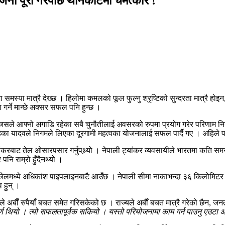
ना पूरा गरेपछि थानकोटमा चमत्कार !
रमा समस्या मात्रै देख्छ । हिलोमा कमलको फूल फुल्नु श्रृष्टिको सुन्दरता मात्रै
ा गर्ने मान्छे अक्सर सफल पनि हुन्छ ।
छन्, जसले आफ्नो अगाडि रहेका सबै चुनौतीलाई अवसरको रुपमा प्रयोग गरेर परिणाम 
रहेका यादवले निगमले लिएका दूरगामी महत्वका योजनालाई सफल पार्दै गए । अहिले
यांकरबाट तेल ओसारपसार गर्नुपथ्र्यो । नेपाली ट्यांकर व्यवसायीले भारतमा कति सम
नि राम्रो हुँदैनथ्यो ।
मध्ये अधिकांश पाइपलाइनबाटै आउँछ । नेपाली सीमा नाकाभन्दा ३६ किलोमिटर वरबाट
व हुन् ।
्बौं रुपैयाँ बचत समेत गरिसकेको छ । राज्यले अर्बौं बचत मात्रै गरेको छैन, जनत
र्ण थियो । त्यो सफलतापूर्वक सकियो । यस्तो परियोजनामा काम गर्न पाउनु एउटा अ