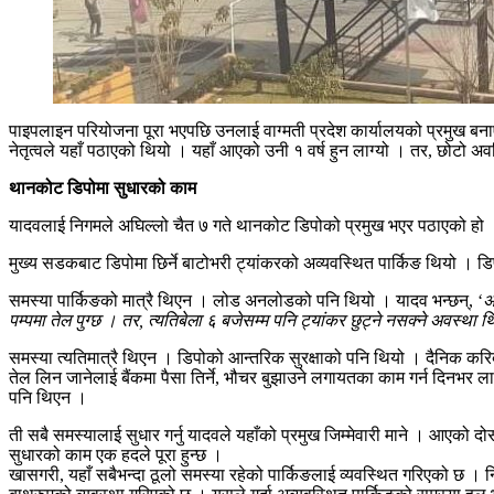
पाइपलाइन परियोजना पूरा भएपछि उनलाई वाग्मती प्रदेश कार्यालयको प्रमुख बन
नेतृत्वले यहाँ पठाएको थियो । यहाँ आएको उनी १ वर्ष हुन लाग्यो । तर, छोटो अ
थानकोट डिपोमा सुधारको काम
यादवलाई निगमले अघिल्लो चैत ७ गते थानकोट डिपोको प्रमुख भएर पठाएको हो 
मुख्य सडकबाट डिपोमा छिर्ने बाटोभरी ट्यांकरको अव्यवस्थित पार्किङ थियो । डि
समस्या पार्किङको मात्रै थिएन । लोड अनलोडको पनि थियो । यादव भन्छन्, ‘
अ
पम्पमा तेल पुग्छ । तर, त्यतिबेला ६ बजेसम्म पनि ट्यांकर छुट्ने नसक्ने अवस्था थिय
समस्या त्यतिमात्रै थिएन । डिपोको आन्तरिक सुरक्षाको पनि थियो । दैनिक करि
तेल लिन जानेलाई बैंकमा पैसा तिर्ने, भौचर बुझाउने लगायतका काम गर्न दिनभर ला
पनि थिएन ।
ती सबै समस्यालाई सुधार गर्नु यादवले यहाँको प्रमुख जिम्मेवारी माने । आएको
सुधारको काम एक हदले पूरा हुन्छ ।
खासगरी, यहाँ सबैभन्दा ठूलो समस्या रहेको पार्किङलाई व्यवस्थित गरिएको छ । न