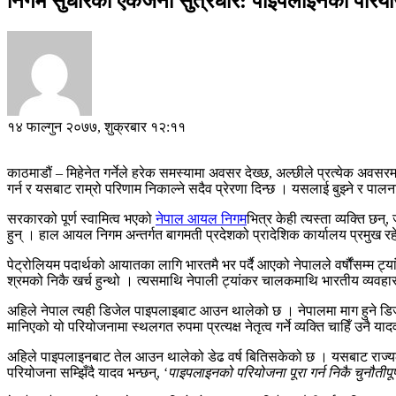
निगम सुधारका एकजना सुत्रधार: पाइपलाइनको परियोज
१४ फाल्गुन २०७७, शुक्रबार १२:११
काठमाडौं – मिहेनेत गर्नेले हरेक समस्यामा अवसर देख्छ, अल्छीले प्रत्येक अवस
गर्न र यसबाट राम्रो परिणाम निकाल्ने सदैव प्रेरणा दिन्छ । यसलाई बुझ्ने र पालन
सरकारको पूर्ण स्वामित्व भएको
नेपाल आयल निगम
भित्र केही त्यस्ता व्यक्ति 
हुन् । हाल आयल निगम अन्तर्गत बागमती प्रदेशको प्रादेशिक कार्यालय प्रमुख 
पेट्रोलियम पदार्थको आयातका लागि भारतमै भर पर्दै आएको नेपालले वर्षौंसम्म ट्
श्रमको निकै खर्च हुन्थो । त्यसमाथि नेपाली ट्यांकर चालकमाथि भारतीय व्यवहार प
अहिले नेपाल त्यही डिजेल पाइपलाइबाट आउन थालेको छ । नेपालमा माग हुने डिजेल
मानिएको यो परियोजनामा स्थलगत रुपमा प्रत्यक्ष नेतृत्व गर्ने व्यक्ति चाहिँ उनै याद
अहिले पाइपलाइनबाट तेल आउन थालेको डेढ वर्ष बितिसकेको छ । यसबाट राज्यले अर
परियोजना सम्झिँदै यादव भन्छन्, ‘
पाइपलाइनको परियोजना पूरा गर्न निकै चुनौतीपू