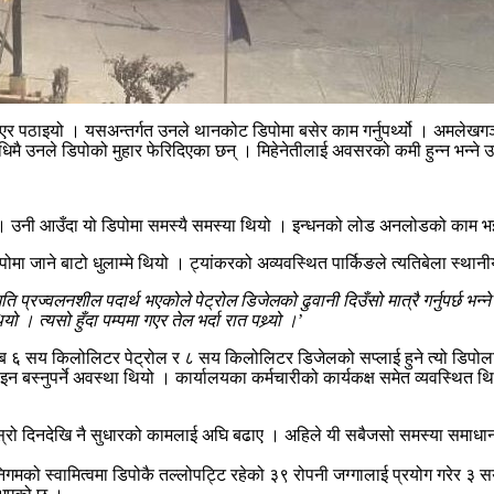
ाएर पठाइयो । यसअन्तर्गत उनले थानकोट डिपोमा बसेर काम गर्नुपर्थ्यो । अमलेख
वधिमै उनले डिपोको मुहार फेरिदिएका छन् । मिहेनेतीलाई अवसरको कमी हुन्न भन्ने 
। उनी आउँदा यो डिपोमा समस्यै समस्या थियो । इन्धनको लोड अनलोडको काम भइर
पोमा जाने बाटो धुलाम्मे थियो । ट्यांकरको अव्यवस्थित पार्किङले त्यतिबेला स्था
ति प्रज्वलनशील पदार्थ भएकोले पेट्रोल डिजेलको ढुवानी दिउँसो मात्रै गर्नुपर्छ भन्ने
ो । त्यसो हुँदा पम्पमा गएर तेल भर्दा रात पथ्र्यो ।
’
ब ६ सय किलोलिटर पेट्रोल र ८ सय किलोलिटर डिजेलको सप्लाई हुने त्यो डिपोलाई 
इन बस्नुपर्ने अवस्था थियो । कार्यालयका कर्मचारीको कार्यकक्ष समेत व्यवस्थित 
 दोस्रो दिनदेखि नै सुधारको कामलाई अघि बढाए । अहिले यी सबैजसो समस्या समाधा
िगमको स्वामित्वमा डिपोकै तल्लोपट्टि रहेको ३९ रोपनी जग्गालाई प्रयोग गरेर ३ सय