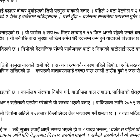
ल भएको छ ।
ालाई बढाएर दोब्बर पुर्याइएको डिपो प्रमुख यादवले बताए । पहिले २ वटा पेट्रोल र २
े २ देखि ३ बजेसम्म सकिइसक्छ । यसो हुँदा ५ बजेसम्म सम्बन्धित पम्पसम्म पुगेर ते
खाल बनाइएको छ । यो पर्खाल ३ सय ७० मिटर लम्बाई र ११ फिट अग्लो रहेको उनले ब
दैछ । यो बनेपछि बाह्य सुरक्षा जोखिम समेत धेरै हदसम्म कम हुने यादवको विश्वास 
रिदिएको छ । डिपोको गेटनजिक रहेको सार्वजनक बाटो र निगमको बाटोलाई एउटै बना
 डिपो प्रमुख यादवले दाबी गरे । संरचना अभावकै कारण पहिले डिपोका अफिसरहरु 
—मेसिन राखिएको छ । वरपरको वातावरणलाई स्वच्छ राख्न खाली ठाउँमा दुबो र रुख 
ताइएको छ । कार्यालय संरचना निर्माण गर्न, बाउन्डिङ वाल लगाउन, पार्किङको क
्नै साधन र स्रोतको प्रयोग गरेकोले यो सम्भव भएको बताए । पार्किङका लागि २०५९
पोमा अहिले १५ हजार किलोलिटर तेल भण्डारण गर्ने क्षमता छ । ९ वटा भर्टिकल ट
 ।
ई छ । सबै सुधार तपाइँ आएरै सम्भव भएको हो त ? यादव भन्छन्, ‘
बजेट त पहिले पन
कामका लागि पनि नेतृत्वबाट निरन्तर सहयोग पाइयो । सबैको सहयोगले नै यो सम्भ