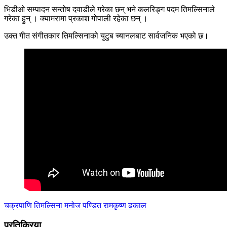
भिडीओ सम्पादन सन्तोष दवाडीले गरेका छन् भने कलरिङ्ग पदम तिमल्सिनाले
गरेका हुन् । क्यामरामा प्रकाश गोपाली रहेका छन् ।
उक्त गीत संगीतकार तिमल्सिनाको युटुब च्यानलबाट सार्वजनिक भएको छ।
चक्रपाणि तिमल्सिना
मनोज पण्डित
रामकृष्ण ढकाल
प्रतिक्रिया