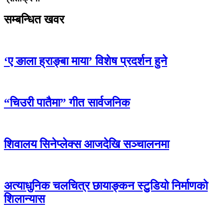
सम्बन्धित खवर
‘ए ङाला ह्राङ्बा माया’ विशेष प्रदर्शन हुने
“चिउरी पातैमा” गीत सार्वजनिक
शिवालय सिनेप्लेक्स आजदेखि सञ्चालनमा
अत्याधुनिक चलचित्र छायाङ्कन स्टुुडियो निर्माणको
शिलान्यास