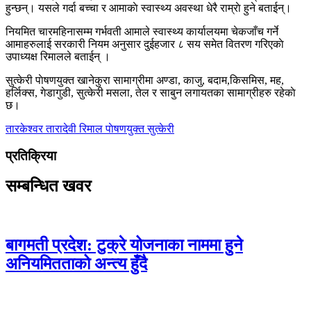
हुन्छन्। यसले गर्दा बच्चा र आमाकाे स्वास्थ्य अवस्था धेरै राम्राे हुने बताईन्।
नियमित चारमहिनासम्म गर्भवती आमाले स्वास्थ्य कार्यालयमा चेकजाँच गर्ने
आमाहरुलाई सरकारी नियम अनुसार दुईहजार ८ सय समेत वितरण गरिएकाे
उपाध्यक्ष रिमालले बताईन् ।
सुत्केरी पाेषणयुक्त खानेकुरा सामाग्रीमा अण्डा, काजु, बदाम,किसमिस, मह,
हर्लिक्स, गेडागुडी, सुत्केरी मसला, तेल र साबुन लगायतका सामाग्रीहरु रहेकाे
छ।
तारकेश्वर
तारादेवी रिमाल
पाेषणयुक्त
सुत्केरी
प्रतिक्रिया
सम्बन्धित खवर
बागमती प्रदेश: टुक्रे योजनाका नाममा हुने
अनियमितताको अन्त्य हुँदै