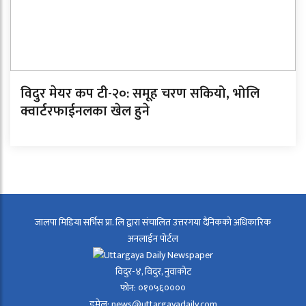
विदुर मेयर कप टी-२०: समूह चरण सकियो, भोलि
क्वार्टरफाईनलका खेल हुने
जालपा मिडिया सर्भिस प्रा. लि द्वारा संचालित उत्तरगया दैनिकको अधिकारिक
अनलाईन पोर्टल
विदुर-४, विदुर, नुवाकोट
फोन: ०१०५६००००
इमेल: news@uttargayadaily.com