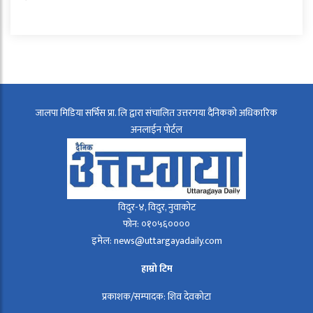
जालपा मिडिया सर्भिस प्रा. लि द्वारा संचालित उत्तरगया दैनिकको अधिकारिक
अनलाईन पोर्टल
विदुर-४, विदुर, नुवाकोट
फोन: ०१०५६००००
इमेल: news@uttargayadaily.com
हाम्रो टिम
प्रकाशक/सम्पादक: शिव देवकोटा