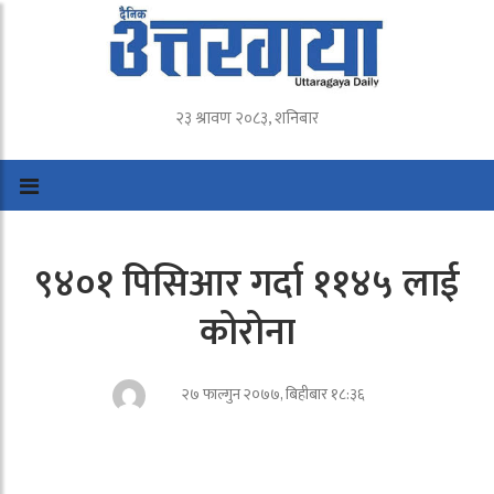
२३ श्रावण २०८३, शनिबार
९४०१ पिसिआर गर्दा ११४५ लाई
कोरोना
२७ फाल्गुन २०७७, बिहीबार १८:३६