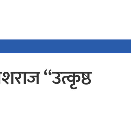
ेशराज “उत्कृष्ठ