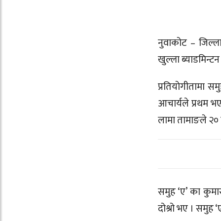
नुवाकोट – जिल्ल
खुल्ला ब्याडमिन्टन
प्रतियोगीतामा स
आचार्यले प्रथम भ
लामा तामाङले २० ह
समुह ‘ए’ का कुमा
दोश्रो भए । समुह ‘