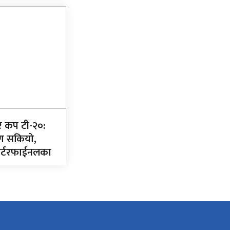
यर कप टी-२०:
ण सकियो,
ार्टरफाईनलका