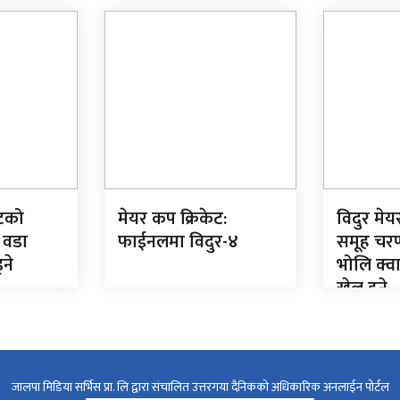
ेटको
मेयर कप क्रिकेट:
विदुर मे
 वडा
फाईनलमा विदुर-४
समूह चर
्ने
भोलि क्व
खेल हुने
जालपा मिडिया सर्भिस प्रा. लि द्वारा संचालित उत्तरगया दैनिकको अधिकारिक अनलाईन पोर्टल