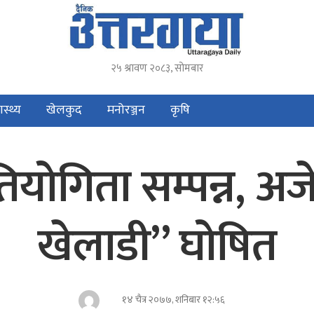
२५ श्रावण २०८३, सोमबार
ास्थ्य
खेलकुद
मनोरञ्जन
कृषि
रतियोगिता सम्पन्न, अज
खेलाडी” घोषित
१४ चैत्र २०७७, शनिबार १२:५६