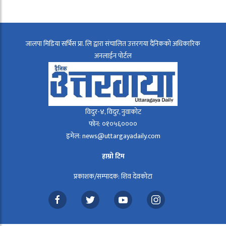
जालपा मिडिया सर्भिस प्रा. लि द्वारा संचालित उत्तरगया दैनिकको अधिकारिक
अनलाईन पोर्टल
विदुर-४, विदुर, नुवाकोट
फोन: ०१०५६००००
इमेल: news@uttargayadaily.com
हाम्रो टिम
प्रकाशक/सम्पादक: शिव देवकोटा