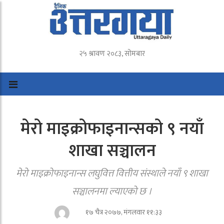
२५ श्रावण २०८३, सोमबार
मेरो माइक्रोफाइनान्सको ९ नयाँ
शाखा सञ्चालन
मेरो माइक्रोफाइनान्स लघुवित्त वित्तीय संस्थाले नयाँ ९ शाखा
सञ्चालनमा ल्याएको छ ।
१७ चैत्र २०७७, मंगलवार ११:३३