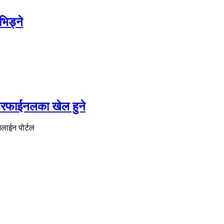
भिड्ने
्टरफाईनलका खेल हुने
नलाईन पोर्टल