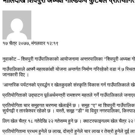
भोलिदेखि शिवपुरी अध्यक्ष गोल्डकप फुटबल प्रतियोग
१७ चैत्र २०७७, मंगलवार १२:१९
नुवाकोट – शिवपुरी गाउँपालिकाको आयोजनामा अन्तरपालिका “शिवपुरी अध्यक्ष ग
गाउँपालिकाले आफ्नै महत्वकांक्षी योजना अन्तर्गत निर्माण गरिरहेको वडा नं ७ 
जानकारी दिए ।
‘आन्तरिक पर्यटनको प्रवर्द्धन र खेलकुदको संस्कृति विकास गर्न गाउँपालिकाले 
प्रतियोगिताको उद्घाटन पूर्वअर्थमन्त्री रामशरण महतले गर्ने गाउँपालिकाले जना
प्रतियोगिता चार समुहगत चरणमा खेलाईने छ । समुह “ए” मा शिवपुरी गाउँपालिका
सुर्यगढ़ी र तारकेश्वर रहेको छ । यस्तै, समूह “डी” मा विदुर नगरपालिका, किस्प
लिग खेल चैत्र १८ गतेदेखि २२ गतेसम्म हुने छ । क्वाटरफाइनलम खेल चैत्र २२ ग
प्रतियोगितामा प्रथम हुनेले छ लाख, दोस्रो हुनेले चार लाख र तेस्रो हुनेले दुई ल