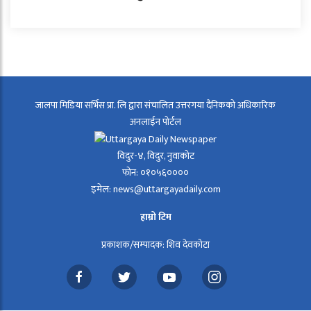
जालपा मिडिया सर्भिस प्रा. लि द्वारा संचालित उत्तरगया दैनिकको अधिकारिक
अनलाईन पोर्टल
विदुर-४, विदुर, नुवाकोट
फोन: ०१०५६००००
इमेल: news@uttargayadaily.com
हाम्रो टिम
प्रकाशक/सम्पादक: शिव देवकोटा