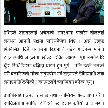
डेभिडले टाइगरलाई अचेतको अवस्थामा पछारेर खेललाई
लगभग आफ्नो पक्षमा पारिसकेका थिए । अझ उत्कृष्ट
फिनिसिङ दिने चक्करमा रिङमाथि चढेर हाईजम्प मार्फत
टाइगरमाथि जाइलाग्न खोज्दा डेविड लक्ष्यमा पुग्न नसकेपछि
घुँडा सिधैँ रिङमा बज्रिदा घाइते हुन पुगे । पछि उठ्नै नसक्ने
गरी बजारिएको मौका सदुपयोग गर्दै टाइगरले डेविडमाथि लक
लगाएपछि रेफ्रीको ३ काउन्टसँगै च्याम्पियन बनेका हुन् ।
उपाधिसहित उनले १ लाख तथा च्याम्पियन बेल्ट प्राप्त गरे ।
उपविजेतामा सीमित डेभिडले ५० हजार रुपैयाँ प्राप्त गरे ।