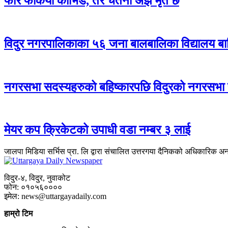
फेरि फर्कियो कोभिड, तर चेतना अझै मृत छ
विदुर नगरपालिकाका ५६ जना बालबालिका विद्यालय बा
नगरसभा सदस्यहरुको बहिष्कारपछि विदुरको नगरसभा
मेयर कप क्रिकेटको उपाधी वडा नम्बर ३ लाई
जालपा मिडिया सर्भिस प्रा. लि द्वारा संचालित उत्तरगया दैनिकको अधिकारिक अ
विदुर-४, विदुर, नुवाकोट
फोन: ०१०५६००००
इमेल: news@uttargayadaily.com
हाम्रो टिम