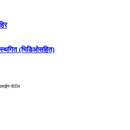
हिर
 स्थगित (भिडिओसहित)
नलाईन पोर्टल