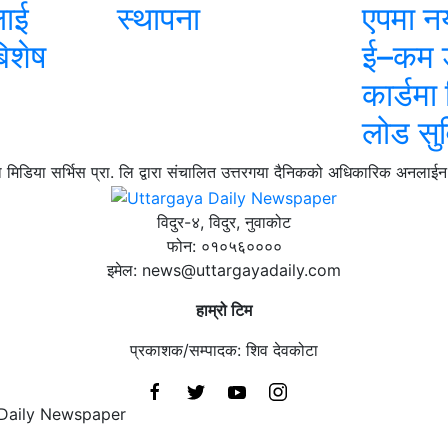
लाई
स्थापना
एपमा नय
िशेष
ई–कम 
कार्डमा
लोड सु
 मिडिया सर्भिस प्रा. लि द्वारा संचालित उत्तरगया दैनिकको अधिकारिक अनलाईन 
विदुर-४, विदुर, नुवाकोट
फोन: ०१०५६००००
इमेल: news@uttargayadaily.com
हाम्रो टिम
प्रकाशक/सम्पादक: शिव देवकोटा
 Daily Newspaper