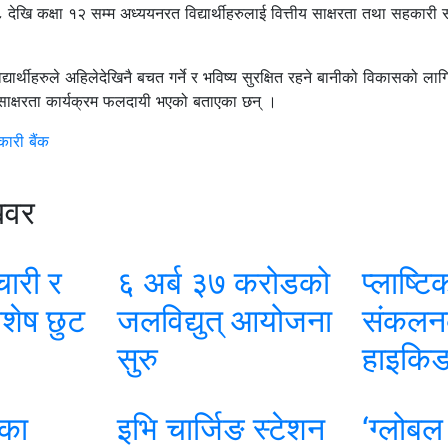
 ८ देखि कक्षा १२ सम्म अध्ययनरत विद्यार्थीहरुलाई वित्तीय साक्षरता तथा सहकारी
द्यार्थीहरुले अहिलेदेखिनै बचत गर्ने र भविष्य सुरक्षित रहने बानीको विकासको लाग
ाक्षरता कार्यक्रम फलदायी भएको बताएका छन् ।
ारी बैंक
खवर
चारी र
६ अर्ब ३७ करोडको
प्लाष्ट
िशेष छुट
जलविद्युत् आयोजना
संकलन
सुरु
हाइकिङ
कका
इभि चार्जिङ स्टेशन
‘ग्लोबल 