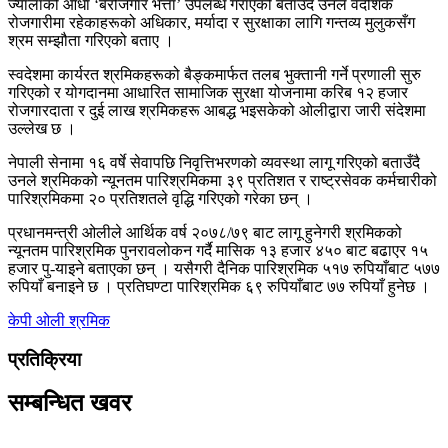
ज्यालाको आधा ‘बेरोजगार भत्ता’ उपलब्ध गराएको बताउँदै उनले वैदेशिक
रोजगारीमा रहेकाहरूको अधिकार, मर्यादा र सुरक्षाका लागि गन्तव्य मुलुकसँग
श्रम सम्झौता गरिएको बताए ।
स्वदेशमा कार्यरत श्रमिकहरूको बैङ्कमार्फत तलब भुक्तानी गर्ने प्रणाली सुरु
गरिएको र योगदानमा आधारित सामाजिक सुरक्षा योजनामा करिब १२ हजार
रोजगारदाता र दुई लाख श्रमिकहरू आबद्ध भइसकेको ओलीद्वारा जारी संदेशमा
उल्लेख छ ।
नेपाली सेनामा १६ वर्षे सेवापछि निवृत्तिभरणको व्यवस्था लागू गरिएको बताउँदै
उनले श्रमिकको न्यूनतम पारिश्रमिकमा ३९ प्रतिशत र राष्ट्रसेवक कर्मचारीको
पारिश्रमिकमा २० प्रतिशतले वृद्धि गरिएको गरेका छन् ।
प्रधानमन्त्री ओलीले आर्थिक वर्ष २०७८/७९ बाट लागू हुनेगरी श्रमिकको
न्यूनतम पारिश्रमिक पुनरावलोकन गर्दै मासिक १३ हजार ४५० बाट बढाएर १५
हजार पु-याइने बताएका छन् । यसैगरी दैनिक पारिश्रमिक ५१७ रुपियाँबाट ५७७
रुपियाँ बनाइने छ । प्रतिघण्टा पारिश्रमिक ६९ रुपियाँबाट ७७ रुपियाँ हुनेछ ।
केपी ओली
श्रमिक
प्रतिक्रिया
सम्बन्धित खवर