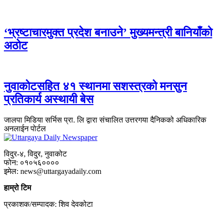
‘भ्रष्टाचारमुक्त प्रदेश बनाउने’ मुख्यमन्त्री बानियाँको
अठोट
नुवाकोटसहित ४१ स्थानमा सशस्त्रको मनसुन
प्रतिकार्य अस्थायी बेस
जालपा मिडिया सर्भिस प्रा. लि द्वारा संचालित उत्तरगया दैनिकको अधिकारिक
अनलाईन पोर्टल
विदुर-४, विदुर, नुवाकोट
फोन: ०१०५६००००
इमेल: news@uttargayadaily.com
हाम्रो टिम
प्रकाशक/सम्पादक: शिव देवकोटा