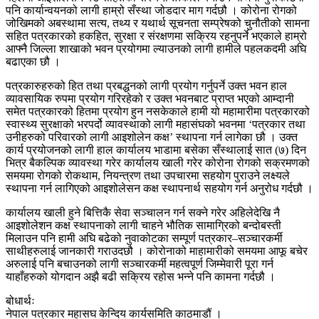
पनि कार्यान्वयनको लागी हाम्रो सँस्था जोडदार माग गर्दछौ । कोरोना रोगको
जोखिमको अबस्थामा सत्य, तथ्य र यथार्थ सूचनता सम्प्रेषको चुनौतीको सामना
सहित पत्रकारको हकहित, सुरक्षा र संरक्षणमा सक्रिय रहनुपर्ने भएकाले हाम्रो
आफ्नै जिल्ला शाखाको भवन प्रयोगमा ल्याउनको लागी हामीले पहलकदमी अघि
बढाएका छौ ।
पत्रकारुहरुको हित तथा प्रबद्धनको लागी प्रयोग गर्नुपर्ने उक्त भवन हाल
व्यावसायिक रुपमा प्रयोग गरिरहेको र उक्त भवनबाट प्राप्त भएको आम्दानी
समेत पत्रकारको हितमा प्रयोग हुन नसकेकाले हामी यो महामारीमा पत्रकारको
स्वास्थ्य सुरक्षाको भरपर्दो व्यावस्थाको लागी महासंघको भवनमा ‘पत्रकार तथा
उनीहरुको परिवारको लागी आइशोलेन कक्ष’ स्थापना गर्न लागेका छौ । उक्त
कार्य प्रयोजनको लागी हाल कार्यालय भाडामा बसेका सँस्थालाई सात (७) दिन
भित्र बैकल्पिक व्यावस्था गरेर कार्यालय खाली गरेर कोरोना रोगको सक्रमणको
समयमा रोगको रोकथाम, नियन्त्रण तथा उपचारमा सहयोग पुराउने लक्ष्यले
स्थापना गर्न लागिएको आइशोलेसन कक्ष स्थापनार्थ सहयोग गर्न अनुरोध गर्दछौ ।
कार्यालय खाली हुने बित्तिकै सेवा सञ्चालन गर्न सक्ने गरेर अहिलेदेखि नै
आइशोलेशन कक्ष स्थापनाको लागी चाहने भौतिक सामाग्रिको बन्दोबस्ती
मिलाउन पनि हामी अघि बढेको नुवाकोटका सम्पूर्ण पत्रकार–सञ्चारकर्मी
साथीहरुलाई जानकारी गराउदछौ । कोरोनाको माहामारीको समयमा आफू बचेर
अरुलाई पनि बचाउनको लागी सञ्चारकर्मी महत्वपूर्ण जिम्मेवारी पूरा गर्न
याहाँहरुको योगदान अझै बढी सक्रिय रहोस भन्ने पनि कामना गर्दछौ ।
बोधार्थः
नेपाल पत्रकार महासघ केन्दिय कार्यसमिति काठमाडौं ।