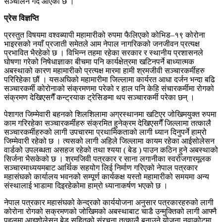
सञ्चालन गर्दै आएको छ ।
प्रेस विज्ञप्ति
प्रस्तुत विषयमा वश्वब्यापी महामारीको रुपमा फैलिएको कोभिड–१९ कोरोना
भाइरसको नयाँ प्रजाती समेतले आम नेपाल नागरिकको जनजीवन प्रत्यक्ष
प्रभावित भैरहेको छ । विभिन्न तहमा रहेका सरकार र स्थानीय प्रशासनले
घोषणा गरेको निषेधाज्ञाका बीचमा पनि कार्यक्षेत्रमा खटिनपर्ने बाध्यात्मक
अबस्थाको कारण महामारीको प्रत्यक्ष मारमा हामी श्रमजीवी सञ्चारकर्मीहरु
परिरिहेका छौं । यसअघिको महामारीमा जिल्लामा कार्यरत आधा दर्जन भन्दा बढि
सञ्चारकर्मी कोरोनाको संक्रमणमा परेको र हाल पनि केहि संचारकर्मीमा रोगको
संक्रमण देखिएसगैँ कन्ट्रयाक ट्रेसिङमा थप सञ्चारकर्मी परेका छन् ।
पेशागत जिम्मेवारी बहनको शिलशिलामा अग्रस्थानमा खटिएर जोखिमयुक्त रुपमा
काम गरिरहेका सञ्चारकर्मीहरु संक्रमित हुनेक्रम देखिएसगैँ जिल्लामा तत्कालै
सञ्चारकर्मीहरुको लागी उपचारमा प्रथामिकताको लागी ध्यान दिनुपर्ने हाम्रो
जिम्मेवारी रहेको छ । त्यसको लागी अहिले जिल्लामा कायम रहेका आईसोलेसन
वार्डको उपलब्धता असहज रहेको तथा श्यया ( बेड ) पाउन कठिन हुने अबस्थाको
सिर्जना भैसकेको छ । श्रमजिवी पत्रकार र साना लगानीका स्वरोजगारमूलक
सञ्चारमाध्ययमबाट आर्थिक सहयोग लिई निर्माण गरिएको नेपाल पत्रकार
महासंघको कार्यालय भवनको सम्पूर्ण कार्यकक्ष यस्तो महामारीको समयमा अन्य
संस्थालाई भाडामा दिइरहेकोमा हाम्रो ध्यानाकर्षण भएको छ ।
नेपाल पत्रकार महासंघको केन्द्रको कार्ययोजना अनुसार पत्रकारहरुको लागी
कोरोना रोगको सक्रमणको जोखिमको अबस्थाबाट चाडै उन्मुक्तिको लागी आफ्नै
पहलमा आइशोलेसन बेड सहितको संरचना तत्कालै बनाउने योजना नुवाकोटमा