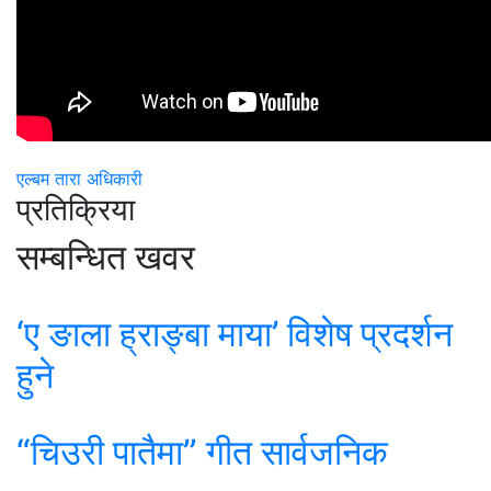
एल्बम
तारा अधिकारी
प्रतिक्रिया
सम्बन्धित खवर
‘ए ङाला ह्राङ्बा माया’ विशेष प्रदर्शन
हुने
“चिउरी पातैमा” गीत सार्वजनिक