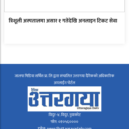
त्रिशूली अस्पतालमा असार १ गतेदेखि अनलाइन टिकट सेवा
जालपा मिडिया सर्भिस प्रा. लि द्वारा संचालित उत्तरगया दैनिकको अधिकारिक
अनलाईन पोर्टल
विदुर-४, विदुर, नुवाकोट
फोन: ०१०५६००००
इमेल: news@uttargayadaily.com