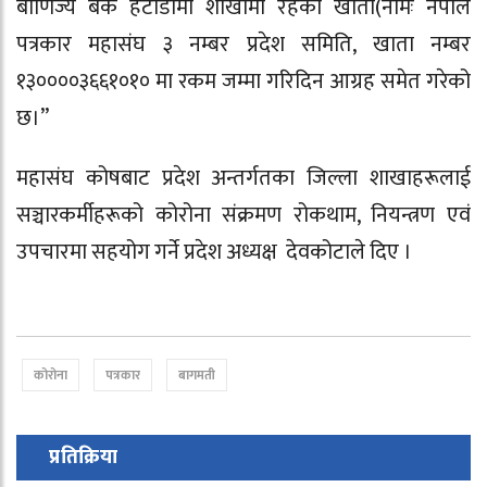
बाणिज्य बैंक हेटौंडामा शाखामा रहेको खाता(नामः नेपाल
पत्रकार महासंघ ३ नम्बर प्रदेश समिति, खाता नम्बर
१३००००३६६१०१० मा रकम जम्मा गरिदिन आग्रह समेत गरेको
छ।”
महासंघ कोषबाट प्रदेश अन्तर्गतका जिल्ला शाखाहरूलाई
सञ्चारकर्मीहरूको कोरोना संक्रमण रोकथाम, नियन्त्रण एवं
उपचारमा सहयोग गर्ने प्रदेश अध्यक्ष देवकोटाले दिए ।
कोरोना
पत्रकार
बागमती
प्रतिक्रिया