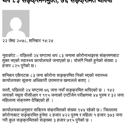
थप ८३ सङ्क्रमणमुक्त, ७६ सङ्क्रमित थपियो
२२ जेष्ठ २०७८, शनिबार १४:२४
नुवाकोट – पछिल्लो २४ घण्टामा थप ८३ जनामा कोरोनाभाइरस संक्रमणबाट
मुक्त भएको स्वास्थ्य कार्यालयले जनाएको छ। योसंगै निको हुनेको संख्या २
हजार ८२५ पुगेको छ।
शनिबार एकैपटक ८३ जना कोरोना सङ्क्रमित निको भएको स्वास्थ्य
कार्यालयका सूचना अधिकारी उत्तमराज खनालले बताए ।
यस्तै, पछिल्लो २४ घण्टामा ७६ जना नयाँ सङ्क्रमित थपिएको छ । १४२
जनाको नमूना पीसीआर र १९५ जनाको एन्टीजेन परीक्षणमा ४४ पुरुष र ३२ जना
महिलामा संक्रमण देखिएको हो ।
कार्यालयकाअनुसार सक्रिय संक्रमितको संख्या ९४४ रहेको छ। जिल्लामा
कोरोनाबाट सङ्क्रमित हुनेमा २ हजार ४२२ पुरुष र महिला १ हजार ३७३ जना
गरी कुल सङ्क्रमितको सङ्ख्या ३ हजार ७९५ पुगेको छ ।