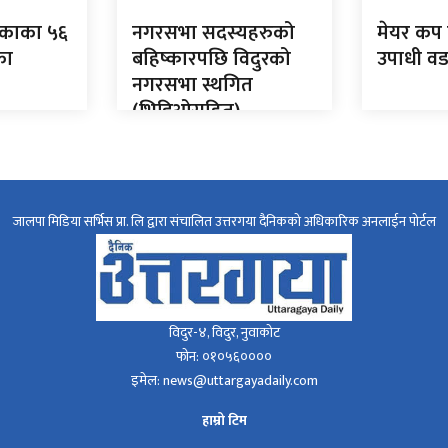
िकाका ५६
नगरसभा सदस्यहरुको
मेयर कप 
का
बहिष्कारपछि विदुरको
उपाधी वड
नगरसभा स्थगित
(भिडिओसहित)
जालपा मिडिया सर्भिस प्रा. लि द्वारा संचालित उत्तरगया दैनिकको अधिकारिक अनलाईन पोर्टल
विदुर-४, विदुर, नुवाकोट
फोन: ०१०५६००००
इमेल: news@uttargayadaily.com
हाम्रो टिम