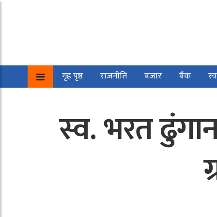
गृह पृष्ठ
राजनीति
बजार
बैंक
स्व
स्व. भरत ढुंग
ग