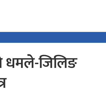
ेको धमले-जिलिङ
्र