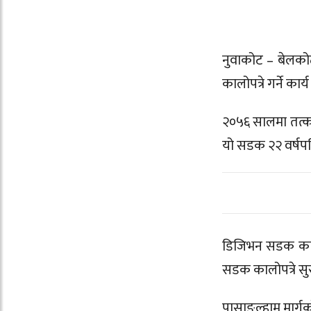
नुवाकोट – बेलक
कालोपत्रे गर्ने कार
२०५६ सालमा तत्का
यो सडक २२ वर्षपछ
डिजिभन सडक कार्
सडक कालोपत्रे सु
पासाङल्हामु मार