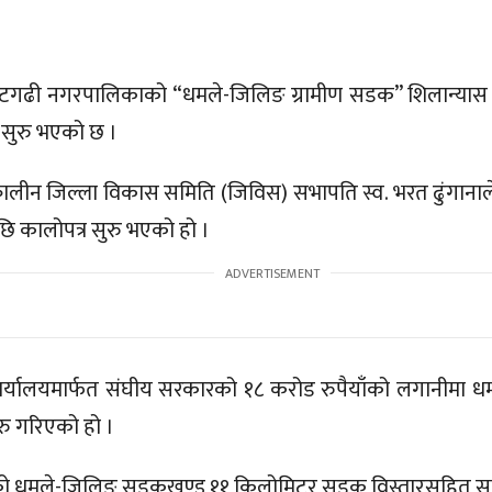
ोटगढी नगरपालिकाको “धमले-जिलिङ ग्रामीण सडक” शिलान्यास 
्य सुरु भएको छ ।
लीन जिल्ला विकास समिति (जिविस) सभापति स्व. भरत ढुंगानाल
ि कालोपत्र सुरु भएको हो ।
यालयमार्फत संघीय सरकारको १८ करोड रुपैयाँको लगानीमा धम
रु गरिएको हो ।
्गको धमले-जिलिङ सडकखण्ड ११ किलोमिटर सडक विस्तारसहित स