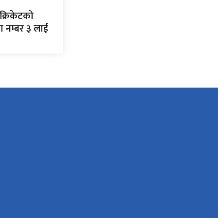
क्रिकेटको
ा नम्बर ३ लाई