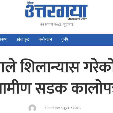
२२ श्रावण २०८३, शुक्रबार
ास्थ्य
खेलकुद
मनोरञ्जन
कृषि
ानाले शिलान्यास गर
्रामीण सडक कालोपत
२ असार २०७८, बुधबार १६:१५