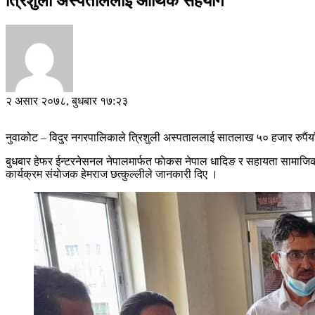
त्रिशुली अस्पताललाई आर्थिक सहयोग
२ असार २०७८, बुधबार १७:२३
नुवाकोट – विदुर नगरपालिकाले त्रिशुली अस्पताललाई सातलाख ५० हजार रुपैंय
बुधबार हेफर ईन्टरनेसनल नेपालमार्फत फाेकस नेपाल धादिङ र सहायता सामाजि
कार्यक्रम संयाेजक हेमराज छत्कुल्लीले जानकारी दिए ।