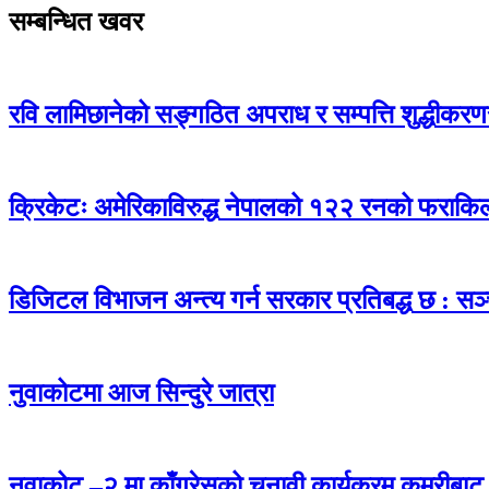
सम्बन्धित खवर
रवि लामिछानेको सङ्गठित अपराध र सम्पत्ति शुद्धीकरणसम्ब
क्रिकेटः अमेरिकाविरुद्ध नेपालको १२२ रनको फराकि
डिजिटल विभाजन अन्त्य गर्न सरकार प्रतिबद्ध छ : सञ्च
नुवाकोटमा आज सिन्दुरे जात्रा
नुवाकोट –२ मा काँग्रेसको चुनावी कार्यक्रम कुमरीबाट स