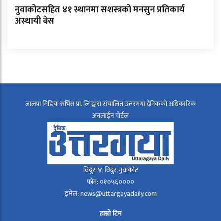
नुवाकोटसहित ४१ स्थानमा सशस्त्रको मनसुन प्रतिकार्य
अस्थायी बेस
जालपा मिडिया सर्भिस प्रा. लि द्वारा संचालित उत्तरगया दैनिकको अधिकारिक
अनलाईन पोर्टल
विदुर-४, विदुर, नुवाकोट
फोन: ०१०५६००००
इमेल: news@uttargayadaily.com
हाम्रो टिम