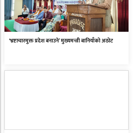
‘भ्रष्टाचारमुक्त प्रदेश बनाउने’ मुख्यमन्त्री बानियाँको अठोट