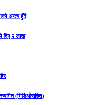
ो अन्त्य हुँदै
ले दिए २ लाख
हिर
 स्थगित (भिडिओसहित)