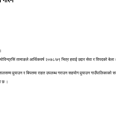
ण गरिने
 ।
योविन्द्रसिं तामाङले आर्थिकवर्ष २०७८/७९ भित्र हवाई उद्दार सेवा र विपदको बेला
तालसम्म पुर्‍याउन र बिपतमा राहत उपलब्ध गराउन सहयोग पुर्‍याउन गाउँपालिकाको सब
को छ ।