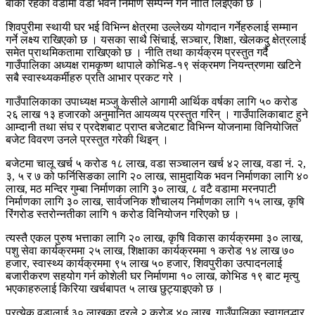
बाँकी रहेका वडामा वडा भवन निर्माण सम्पन्न गर्ने नीति लिइएको छ ।
शिवपुरीमा स्थायी घर भई विभिन्न क्षेत्रमा उल्लेख्य योगदान गर्नेहरुलाई सम्मान
गर्ने लक्ष्य राखिएको छ । यसका साथै सिंचाई, सञ्चार, शिक्षा, खेलकदु क्षेत्रलाई
समेत प्राथमिकतामा राखिएको छ । नीति तथा कार्यक्रम प्रस्तुत गर्दै
गाउँपालिका अध्यक्ष रामकृष्ण थापाले कोभिड-१९ संक्रमण नियन्त्रणमा खटिने
सबै स्वास्थ्यकर्मीहरु प्रति आभार प्रकट गरे ।
गाउँपालिकाका उपाध्यक्ष मञ्जु केसीले आगामी आर्थिक वर्षका लागि ५० करोड
२६ लाख १३ हजारको अनुमानित आयव्यय प्रस्तुत गरिन् । गाउँपालिकाबाट हुने
आम्दानी तथा संघ र प्रदेशबाट प्राप्त बजेटबाट विभिन्न योजनामा विनियोजित
बजेट विवरण उनले प्रस्तुत गरेकी थिइन् ।
बजेटमा चालू खर्च ५ करोड १८ लाख, वडा सञ्चालन खर्च ४२ लाख, वडा नं. २,
३, ५ र ७ को फर्निसिङका लागि २० लाख, सामुदायिक भवन निर्माणका लागि ४०
लाख, मठ मन्दिर गुम्बा निर्माणका लागि ३० लाख, ८ वटै वडामा मरनपाटी
निर्माणका लागि ३० लाख, सार्वजनिक शौचालय निर्माणका लागि १५ लाख, कृषि
रिंगरोड स्तरोन्नतीका लागि १ करोड विनियोजन गरिएको छ ।
त्यस्तै एकल पुरुष भत्ताका लागि २० लाख, कृषि विकास कार्यक्रममा ३० लाख,
पशु सेवा कार्यक्रममा २५ लाख, शिक्षाका कार्यक्रममा १ करोड १४ लाख ७०
हजार, स्वास्थ्य कार्यक्रममा ९५ लाख ५० हजार, शिवपुरीका उत्पादनलाई
बजारीकरण सहयोग गर्न कोशेली घर निर्माणमा १० लाख, कोभिड १९ बाट मृत्यु
भएकाहरुलाई किरिया खर्चबापत ५ लाख छुट्याइएको छ ।
प्रत्येक वडालाई ३० लाखका दरले २ करोड ४० लाख, गाउँपालिका स्वागतद्धार