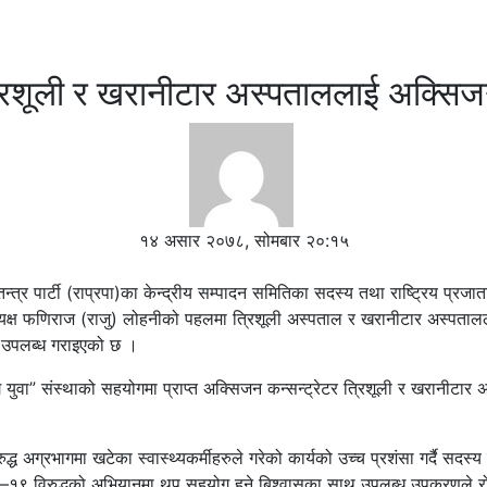
 त्रिशूली र खरानीटार अस्पताललाई अक्सिज
१४ असार २०७८, सोमबार २०:१५
ातन्त्र पार्टी (राप्रपा)का केन्द्रीय सम्पादन समितिका सदस्य तथा राष्ट्रिय प्रजात
ध्यक्ष फणिराज (राजु) लोहनीको पहलमा त्रिशूली अस्पताल र खरानीटार अस्पत
र उपलब्ध गराइएको छ ।
 युवा” संस्थाको सहयोगमा प्राप्त अक्सिजन कन्सन्ट्रेटर त्रिशूली र खरानीटार 
्ध अग्रभागमा खटेका स्वास्थ्यकर्मीहरुले गरेको कार्यको उच्च प्रशंसा गर्दै सदस्
–१९ विरुद्धको अभियानमा थप सहयोग हुने बिश्वासका साथ उपलब्ध उपकरणले 