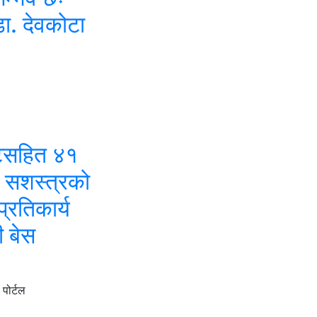
 डा. देवकोटा
टसहित ४१
ा सशस्त्रको
्रतिकार्य
ी बेस
पोर्टल