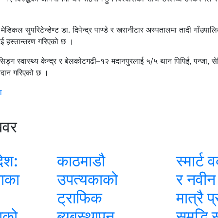
मेडिकल सुपरिटेन्डेण्ट डा. दिपेन्द्र पाण्डे र खरानीटार अस्पतालमा तादी गाँउपालि
ाई हस्तान्तरण गरिएको छ ।
िङ्ग स्वास्थ्य केन्द्र र बेलकोटगढी–१२ मदानपुरलाई ५/५ थान पिपिई, पन्जा,
प्रदान गरिएको छ ।
ा
खवर
देश:
काठमाडौ
स्मार्ट 
नाका
उपत्यकाको
र नवीन
ट्राफिक
मात्रै प
ाको
ब्यबस्थापन
समृद्धि