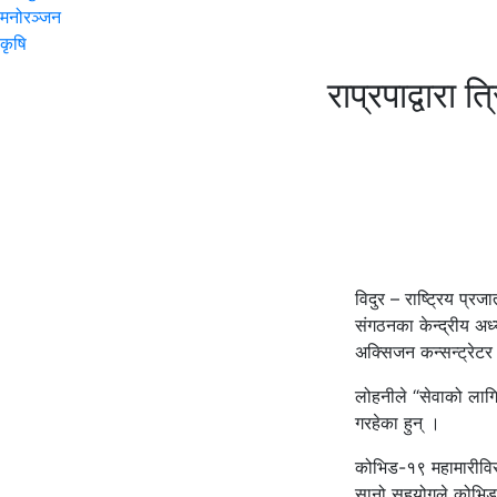
मनोरञ्जन
कृषि
राप्रपाद्वारा
विदुर – राष्ट्रिय प्रज
संगठनका केन्द्रीय अ
अक्सिजन कन्सन्ट्रेट
लोहनीले “सेवाको लागि
गरहेका हुन् ।
कोभिड-१९ महामारीविरुद
सानो सहयोगले कोभिड