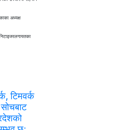
काका अध्यक्ष
 सेनिटाइजरलगायतका
वर्क, टिमवर्क
 सोचबाट
्रदेशको
 सम्भव छः