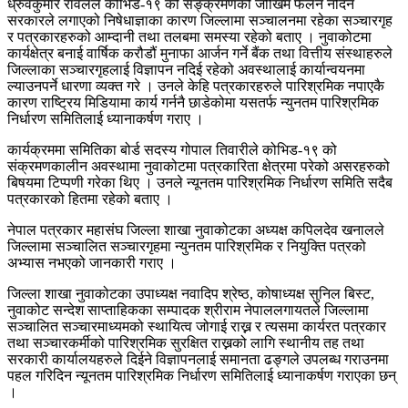
ध्रुवकुमार रावलले कोभिड-१९ को सङ्क्रमणको जोखिम फैलन नदिन
सरकारले लगाएको निषेधाज्ञाका कारण जिल्लामा सञ्चालनमा रहेका सञ्चारगृह
र पत्रकारहरुको आम्दानी तथा तलबमा समस्या रहेको बताए । नुवाकोटमा
कार्यक्षेत्र बनाई वार्षिक करौडौं मुनाफा आर्जन गर्ने बैंक तथा वित्तीय संस्थाहरुले
जिल्लाका सञ्चारगृहलाई विज्ञापन नदिई रहेको अवस्थालाई कार्यान्वयनमा
ल्याउनपर्ने धारणा व्यक्त गरे । उनले केहि पत्रकारहरुले पारिश्रमिक नपाएकै
कारण राष्ट्रिय मिडियामा कार्य गर्ननै छाडेकोमा यसतर्फ न्युनतम पारिश्रमिक
निर्धारण समितिलाई ध्यानाकर्षण गराए ।
कार्यक्रममा समितिका बोर्ड सदस्य गोपाल तिवारीले कोभिड-१९ को
संक्रमणकालीन अवस्थामा नुवाकोटमा पत्रकारिता क्षेत्रमा परेको असरहरुको
बिषयमा टिप्पणी गरेका थिए । उनले न्यूनतम पारिश्रमिक निर्धारण समिति सदैब
पत्रकारको हितमा रहेको बताए ।
नेपाल पत्रकार महासंघ जिल्ला शाखा नुवाकोटका अध्यक्ष कपिलदेव खनालले
जिल्लामा सञ्चालित सञ्चारगृहमा न्युनतम पारिश्रमिक र नियुक्ति पत्रको
अभ्यास नभएको जानकारी गराए ।
जिल्ला शाखा नुवाकोटका उपाध्यक्ष नवादिप श्रेष्ठ, कोषाध्यक्ष सुनिल बिस्ट,
नुवाकोट सन्देश साप्ताहिकका सम्पादक श्रीराम नेपाललगायतले जिल्लामा
सञ्चालित सञ्चारमाध्यमको स्थायित्व जोगाई राख्न र त्यसमा कार्यरत पत्रकार
तथा सञ्चारकर्मीको पारिश्रमिक सुरक्षित राख्नको लागि स्थानीय तह तथा
सरकारी कार्यालयहरुले दिईने विज्ञापनलाई समानता ढङ्गले उपलब्ध गराउनमा
पहल गरिदिन न्यूनतम पारिश्रमिक निर्धारण समितिलाई ध्यानाकर्षण गराएका छन्
।