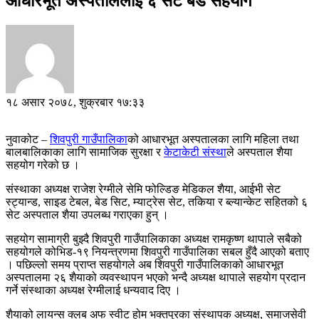
आधारभूत अस्पताललाई ६ सेट बेड सहयोग
१८ असार २०७८, शुक्रबार १७:३३
नुवाकोट –
शिवपुरी गाउँपालिका
को आधारभूत अस्पतालका लागि महिला तथा
बालबालिकाका लागि सामाजिक सुरक्षा र
केटाकेटी संस्था
ले अस्पताल शैया
सहयोग गरेको छ ।
संस्थाका अध्यक्ष राजेश रेग्मीले सेमि फोल्डिङ मेडिकल शैया, आईभी सेट
स्ट्यान्ड, साइड टेबल, बेड सिट, म्याट्रेस सेट, तकिया र ब्ल्यान्केट सहितको ६
सेट अस्पताल शैया उपलब्ध गराएका हुन् ।
सहयोग सामाग्री बुझ्दै शिवपुरी गाउँपालिकाका अध्यक्ष रामकृष्ण थापाले सबैको
सहयोगले कोभिड-१९ नियन्त्रणमा शिवपुरी गाउँपालिका सबल हुँदै आएको बताए
। पछिल्लो समय प्राप्त सहयोगले अब शिवपुरी गाउँपालिकाको आधारभूत
अस्पतालमा २६ शैयाको व्यवस्थापन भएको भन्दै अध्यक्ष थापाले सहयोग प्रदान
गर्ने संस्थाका अध्यक्ष रेग्मीलाई धन्यवाद दिए ।
शैयाको लायन्स क्लब अफ स्वीट होम भक्तपुरका संस्थापक अध्यक्ष, समाजसेवी