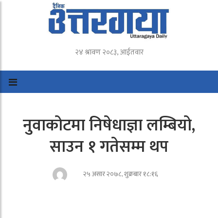
२४ श्रावण २०८३, आईतवार
नुवाकोटमा निषेधाज्ञा लम्बियो,
साउन १ गतेसम्म थप
२५ असार २०७८, शुक्रबार १८:१६