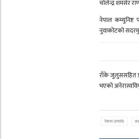
चोलेन्द्र शमसेर र
नेपाल कम्युनिष्ट 
नुवाकोटको सदरमुका
राँके जुलुससहित प
भएको अनेरास्ववियु
नेकपा (एमाले)
प्र