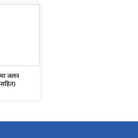
लमा जलन
ीसहित)