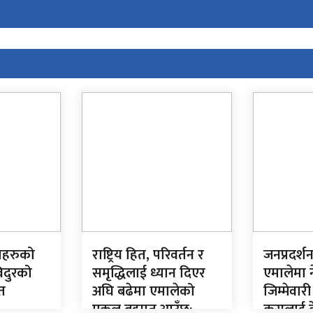
यहरुको
राष्ट्रिय हित, परिवर्तन र
जनप्रदर्श
िदुरको
समृद्धिलाई ध्यान दिएर
एमालेमा 
त
अघि बढेमा एमालेको
जिम्मेवारी
एकल बहुमत आउँछ:
कसलाई के