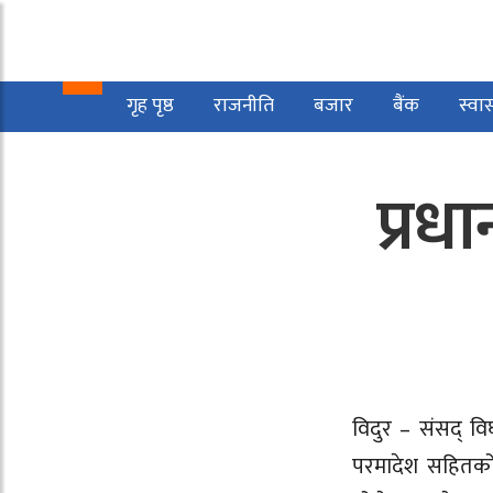
गृह पृष्ठ
राजनीति
बजार
बैंक
स्वास
प्रध
विदुर – संसद् वि
परमादेश सहितको 