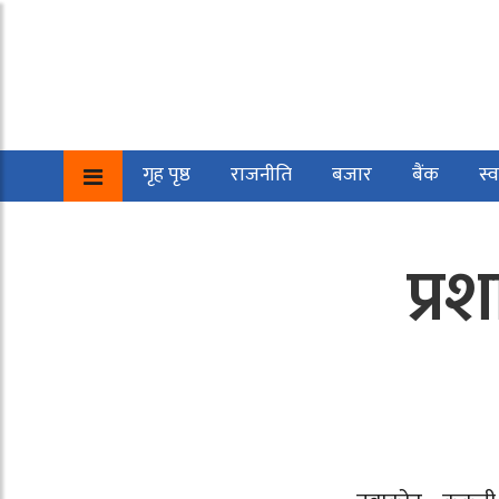
गृह पृष्ठ
राजनीति
बजार
बैंक
स्व
प्र