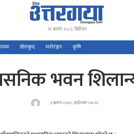
२१ श्रावण २०८३, बिहीबार
ास्थ्य
खेलकुद
मनोरञ्जन
कृषि
शासनिक भवन शिलान
३ श्रावण २०७८, आईतवार ०७:२६