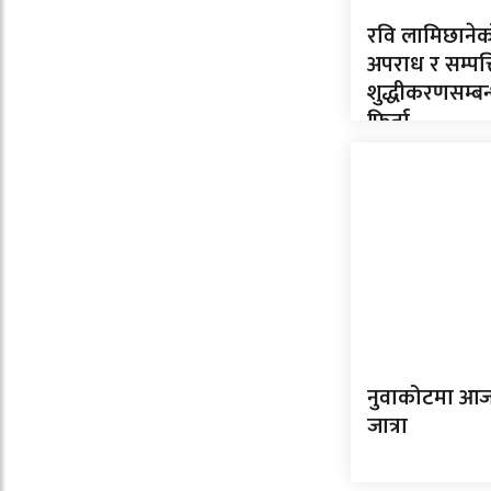
रवि लामिछानेक
अपराध र सम्पत्त
शुद्धीकरणसम्बन्ध
फिर्ता
नुवाकोटमा आज स
जात्रा