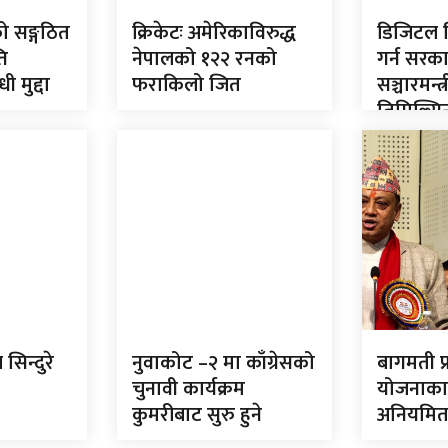
ो सङ्गठित
क्रिकेटः अमेरिकाविरुद्ध
डिजिटल व
ि
नेपालको १२२ रनको
गर्न सरकार
ी मुद्दा
फराकिलो जित
सञ्चारमन्त्
तिमिल्सि
िन्दुरे
नुवाकोट –२ मा काँग्रेसको
बागमती प्रद
चुनावी कार्यक्रम
योजनाका 
कुमरीबाट सुरु हुने
अनियमितता