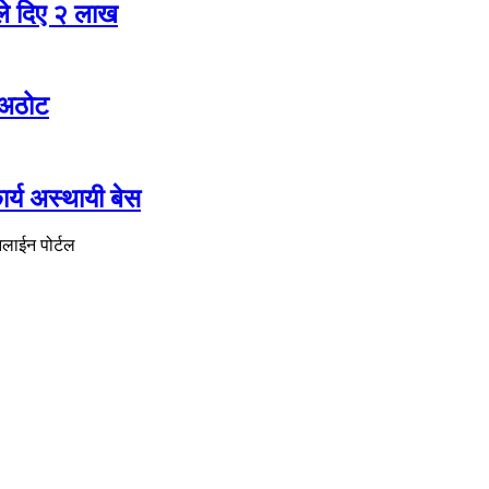
ले दिए २ लाख
ो अठोट
्य अस्थायी बेस
नलाईन पोर्टल