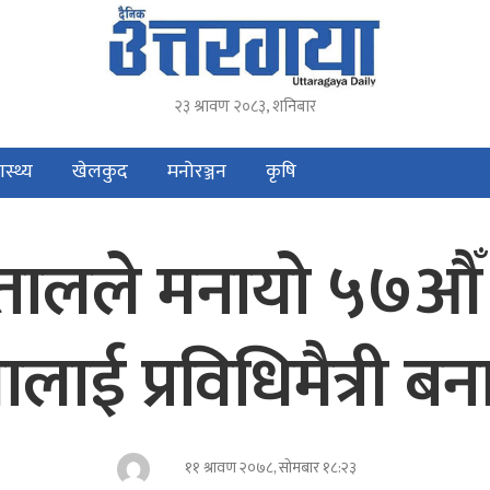
२३ श्रावण २०८३, शनिबार
ास्थ्य
खेलकुद
मनोरञ्जन
कृषि
पतालले मनायो ५७औँ 
ालाई प्रविधिमैत्री बन
११ श्रावण २०७८, सोमबार १८:२३