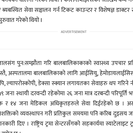
 कार्यको थालनी गरेको थियो I कोरोनाभाइरसको जोखिम कम गर्
 ब्यबस्थित सेवा सञ्चालन गर्न टिकट काउन्टर र विशेषज्ञ डाक्टर 
ुरुवात गरेको थियो I
ालसंग पुन:सम्झौता गरि बालबालिकाकाको स्वास्थ्य उपचार प्रक
स्तै, अस्पतालमा बालबालिकाको लागि आईसियु, हेमोडायलाईसिस, 
ोस्कोपि, ल्यापरोस्कोपी, डेक्सा स्क्यान लगायतका सेवाहरु थप गरिन
 जना स्थायी दरवन्दी रहेकोमा २६ जना मात्र दरबन्दी परिपूर्ति
्सक र १४ जना मेडिकल अधिकृतहरुले सेवा दिईरहेको छ । अस्
क्तिको व्यवस्थापन गरी प्रतिकुल समयमा पनि करिब दुइसय जना
कारी दिए । राष्ट्रिय ट्रमा सेन्टरसँगको सहकार्यमा स्याटेलाइट ट्