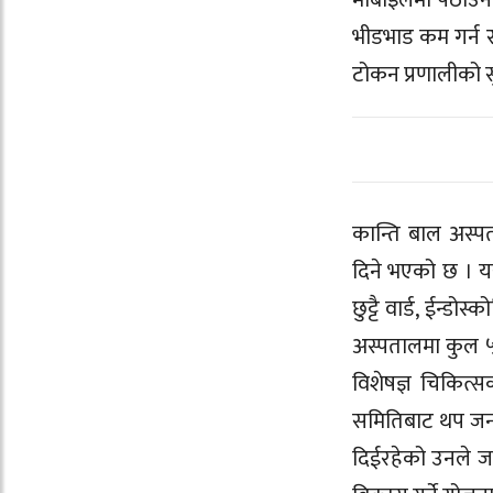
मोबाइलमा पठाउने
भीडभाड कम गर्न र
टोकन प्रणालीको स
कान्ति बाल अस्पत
दिने भएको छ । य
छुट्टै वार्ड, ईन्ड
अस्पतालमा कुल ५९
विशेषज्ञ चिकित
समितिबाट थप जनश
दिईरहेको उनले जान