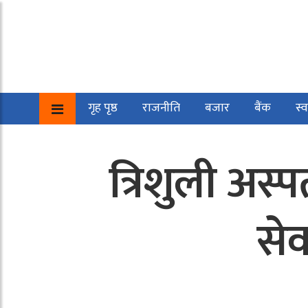
गृह पृष्ठ
राजनीति
बजार
बैंक
स्व
त्रिशुली अस्
सेव