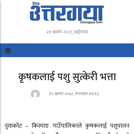
२४ श्रावण २०८३, आईतवार
कृषकलाई पशु सुत्केरी भत्ता
१९ श्रावण २०७८, मंगलवार १४:१३
नुवाकोट – किस्पाङ गाउँपालिकाले कृषकलाई पशुपालन