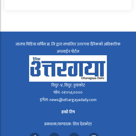
जालपा मिडिया सर्भिस प्रा. लि द्वारा संचालित उत्तरगया दैनिकको अधिकारिक
अनलाईन पोर्टल
विदुर-४, विदुर, नुवाकोट
फोन: ०१०५६००००
इमेल: news@uttargayadaily.com
हाम्रो टिम
प्रकाशक/सम्पादक: शिव देवकोटा