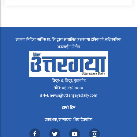
जालपा मिडिया सर्भिस प्रा. लि द्वारा संचालित उत्तरगया दैनिकको अधिकारिक
अनलाईन पोर्टल
विदुर-४, विदुर, नुवाकोट
फोन: ०१०५६००००
इमेल: news@uttargayadaily.com
हाम्रो टिम
प्रकाशक/सम्पादक: शिव देवकोटा