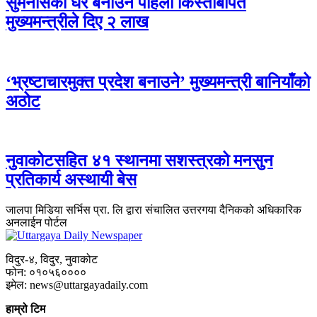
सुमनसिंको घर बनाउन पहिलो किस्ताबापत
मुख्यमन्त्रीले दिए २ लाख
‘भ्रष्टाचारमुक्त प्रदेश बनाउने’ मुख्यमन्त्री बानियाँको
अठोट
नुवाकोटसहित ४१ स्थानमा सशस्त्रको मनसुन
प्रतिकार्य अस्थायी बेस
जालपा मिडिया सर्भिस प्रा. लि द्वारा संचालित उत्तरगया दैनिकको अधिकारिक
अनलाईन पोर्टल
विदुर-४, विदुर, नुवाकोट
फोन: ०१०५६००००
इमेल: news@uttargayadaily.com
हाम्रो टिम