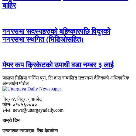
बाहिर
नगरसभा सदस्यहरुको बहिष्कारपछि विदुरको
नगरसभा स्थगित (भिडिओसहित)
मेयर कप क्रिकेटको उपाधी वडा नम्बर ३ लाई
जालपा मिडिया सर्भिस प्रा. लि द्वारा संचालित उत्तरगया दैनिकको अधिकारिक
अनलाईन पोर्टल
विदुर-४, विदुर, नुवाकोट
फोन: ०१०५६००००
इमेल: news@uttargayadaily.com
हाम्रो टिम
प्रकाशक/सम्पादक: शिव देवकोटा