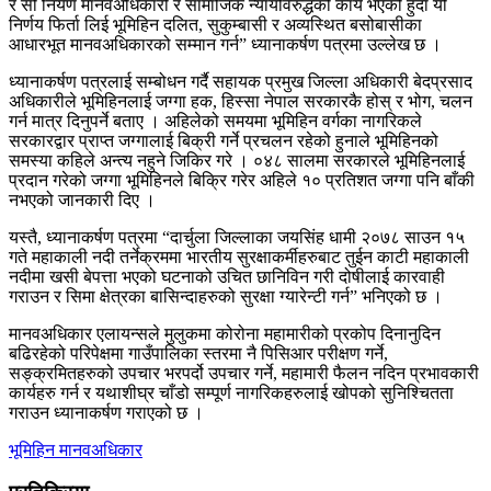
र सो निर्यण मानवअधिकारी र सामाजिक न्यायविरुद्धको कार्य भएको हुदाँ यो
निर्णय फिर्ता लिई भूमिहिन दलित, सुकुम्बासी र अव्यस्थित बसोबासीका
आधारभूत मानवअधिकारको सम्मान गर्न” ध्यानाकर्षण पत्रमा उल्लेख छ ।
ध्यानाकर्षण पत्रलाई सम्बोधन गर्दै सहायक प्रमुख जिल्ला अधिकारी बेदप्रसाद
अधिकारीले भूमिहिनलाई जग्गा हक, हिस्सा नेपाल सरकारकै होस् र भोग, चलन
गर्न मात्र दिनुपर्ने बताए । अहिलेको समयमा भूमिहिन वर्गका नागरिकले
सरकारद्वार प्राप्त जग्गालाई बिक्री गर्ने प्रचलन रहेको हुनाले भूमिहिनको
समस्या कहिले अन्त्य नहुने जिकिर गरे । ०४८ सालमा सरकारले भूमिहिनलाई
प्रदान गरेको जग्गा भूमिहिनले बिक्रि गरेर अहिले १० प्रतिशत जग्गा पनि बाँकी
नभएको जानकारी दिए ।
यस्तै, ध्यानाकर्षण पत्रमा “दार्चुला जिल्लाका जयसिंह धामी २०७८ साउन १५
गते महाकाली नदी तर्नेक्रममा भारतीय सुरक्षाकर्मीहरुबाट तुईन काटी महाकाली
नदीमा खसी बेपत्ता भएको घटनाको उचित छानिविन गरी दोषीलाई कारवाही
गराउन र सिमा क्षेत्रका बासिन्दाहरुको सुरक्षा ग्यारेन्टी गर्न” भनिएको छ ।
मानवअधिकार एलायन्सले मुलुकमा कोरोना महामारीको प्रकोप दिनानुदिन
बढिरहेको परिपेक्षमा गाउँपालिका स्तरमा नै पिसिआर परीक्षण गर्ने,
सङ्क्रमितहरुको उपचार भरपर्दो उपचार गर्ने, महामारी फैलन नदिन प्रभावकारी
कार्यहरु गर्न र यथाशीघ्र चाँडो सम्पूर्ण नागरिकहरुलाई खोपको सुनिश्चितता
गराउन ध्यानाकर्षण गराएको छ ।
भूमिहिन
मानवअधिकार