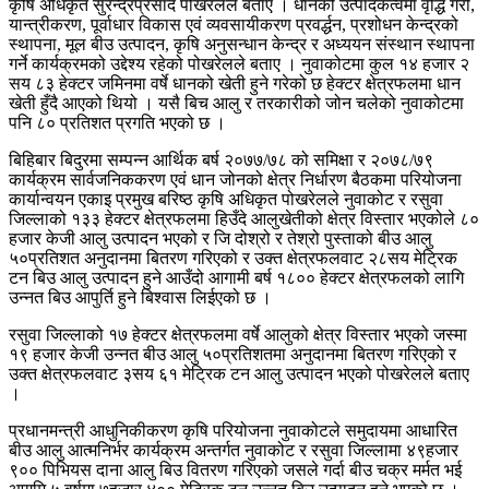
कृषि अधिकृत सुरेन्द्रप्रसाद पोखरेलले बताए । धानको उत्पादकत्वमा वृद्धि गरी,
यान्त्रीकरण, पूर्वाधार विकास एवं व्यवसायीकरण प्रवर्द्धन, प्रशोधन केन्द्रको
स्थापना, मूल बीउ उत्पादन, कृषि अनुसन्धान केन्द्र र अध्ययन संस्थान स्थापना
गर्ने कार्यक्रमको उद्देश्य रहेको पोखरेलले बताए । नुवाकोटमा कुल १४ हजार २
सय ८३ हेक्टर जमिनमा वर्षे धानको खेती हुने गरेको छ हेक्टर क्षेत्रफलमा धान
खेती हुँदै आएको थियो । यसै बिच आलु र तरकारीको जोन चलेको नुवाकोटमा
पनि ८० प्रतिशत प्रगति भएको छ ।
बिहिबार बिदुरमा सम्पन्न आर्थिक बर्ष २०७७/७८ को समिक्षा र २०७८/७९
कार्यक्रम सार्वजनिककरण एवं धान जोनको क्षेत्र निर्धारण बैठकमा परियोजना
कार्यान्वयन एकाइ प्रमुख बरिष्ठ कृषि अधिकृत पोखरेलले नुवाकोट र रसुवा
जिल्लाको १३३ हेक्टर क्षेत्रफलमा हिउँदे आलुखेतीको क्षेत्र विस्तार भएकोले ८०
हजार केजी आलु उत्पादन भएको र जि दोश्रो र तेश्रो पुस्ताको बीउ आलु
५०प्रतिशत अनुदानमा बितरण गरिएको र उक्त क्षेत्रफलवाट २८सय मेट्रिक
टन बिउ आलु उत्पादन हुने आउँदो आगामी बर्ष १८०० हेक्टर क्षेत्रफलको लागि
उन्नत बिउ आपुर्ति हुने बिश्वास लिईएको छ ।
रसुवा जिल्लाको १७ हेक्टर क्षेत्रफलमा वर्षे आलुको क्षेत्र विस्तार भएको जस्मा
१९ हजार केजी उन्नत बीउ आलु ५०प्रतिशतमा अनुदानमा बितरण गरिएको र
उक्त क्षेत्रफलवाट ३सय ६१ मेट्रिक टन आलु उत्पादन भएको पोखरेलले बताए
।
प्रधानमन्त्री आधुनिकीकरण कृषि परियोजना नुवाकोटले समुदायमा आधारित
बीउ आलु आत्मनिर्भर कार्यक्रम अन्तर्गत नुवाकोट र रसुवा जिल्लामा ४९हजार
९०० पिभियस दाना आलु बिउ वितरण गरिएको जसले गर्दा बीउ चक्र मर्मत भई