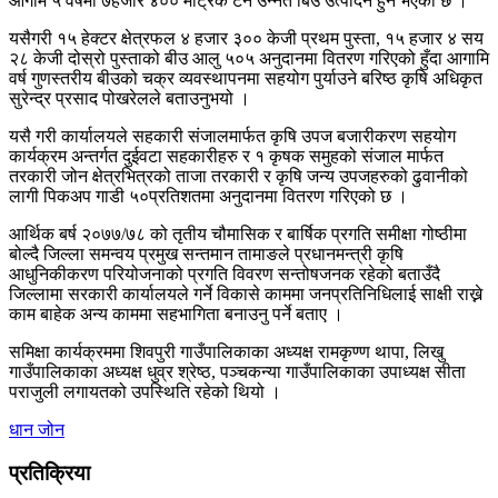
आगमि ५ वर्षमा ७हजार ४०० मेट्रिक टन उन्नत बिउ उत्पादन हुने भएको छ ।
यसैगरी १५ हेक्टर क्षेत्रफल ४ हजार ३०० केजी प्रथम पुस्ता, १५ हजार ४ सय
२८ केजी दोस्रो पुस्ताको बीउ आलु ५०५ अनुदानमा वितरण गरिएको हुँदा आगामि
वर्ष गुणस्तरीय बीउको चक्र व्यवस्थापनमा सहयोग पुर्याउने बरिष्ठ कृषि अधिकृत
सुरेन्द्र प्रसाद पोखरेलले बताउनुभयो ।
यसै गरी कार्यालयले सहकारी संजालमार्फत कृषि उपज बजारीकरण सहयोग
कार्यक्रम अन्तर्गत दुईवटा सहकारीहरु र १ कृषक समुहको संजाल मार्फत
तरकारी जोन क्षेत्रभित्रको ताजा तरकारी र कृषि जन्य उपजहरुको ढुवानीको
लागी पिकअप गाडी ५०प्रतिशतमा अनुदानमा वितरण गरिएको छ ।
आर्थिक बर्ष २०७७/७८ को तृतीय चौमासिक र बार्षिक प्रगति समीक्षा गोष्ठीमा
बोल्दै जिल्ला समन्वय प्रमुख सन्तमान तामाङले प्रधानमन्त्री कृषि
आधुनिकीकरण परियोजनाको प्रगति विवरण सन्तोषजनक रहेको बताउँदै
जिल्लामा सरकारी कार्यालयले गर्ने विकासे काममा जनप्रतिनिधिलाई साक्षी राख्ने
काम बाहेक अन्य काममा सहभागिता बनाउनु पर्ने बताए ।
समिक्षा कार्यक्रममा शिवपुरी गाउँपालिकाका अध्यक्ष रामकृण्ण थापा, लिखु
गाउँपालिकाका अध्यक्ष धुव्र श्रेष्ठ, पञ्चकन्या गाउँपालिकाका उपाध्यक्ष सीता
पराजुली लगायतको उपस्थिति रहेको थियो ।
धान जोन
प्रतिक्रिया