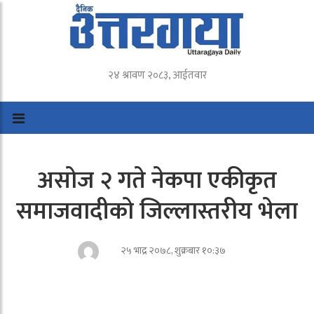
२४ श्रावण २०८३, आईतवार
असोज २ गते नेकपा एकीकृत
समाजवादीको जिल्लास्तरीय भेला
२५ भाद्र २०७८, शुक्रबार १०:३७