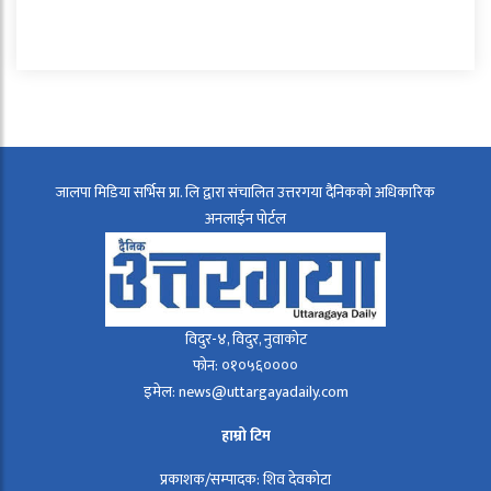
जालपा मिडिया सर्भिस प्रा. लि द्वारा संचालित उत्तरगया दैनिकको अधिकारिक
अनलाईन पोर्टल
विदुर-४, विदुर, नुवाकोट
फोन: ०१०५६००००
इमेल: news@uttargayadaily.com
हाम्रो टिम
प्रकाशक/सम्पादक: शिव देवकोटा