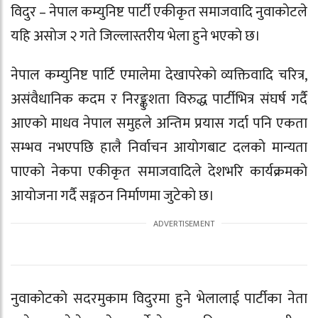
विदुर – नेपाल कम्युनिष्ट पार्टी एकीकृत समाजवादि नुवाकाेटले
यहि असाेज २ गते जिल्लास्तरीय भेला हुने भएकाे छ।
नेपाल कम्युनिष्ट पार्टि एमालेमा देखापरेकाे व्यक्तिवादि चरित्र,
असंवैधानिक कदम र निरङ्कुशता विरुद्ध पार्टीभित्र संघर्ष गर्दै
आएकाे माधव नेपाल समुहले अन्तिम प्रयास गर्दा पनि एकता
सम्भव नभएपछि हालै निर्वाचन आयाेगबाट दलकाे मान्यता
पाएकाे नेकपा एकीकृत समाजवादिले देशभरि कार्यक्रमकाे
आयाेजना गर्दै सङ्गठन निर्माणमा जुटेकाे छ।
नुवाकाेटकाे सदरमुकाम विदुरमा हुने भेलालाई पार्टीका नेता