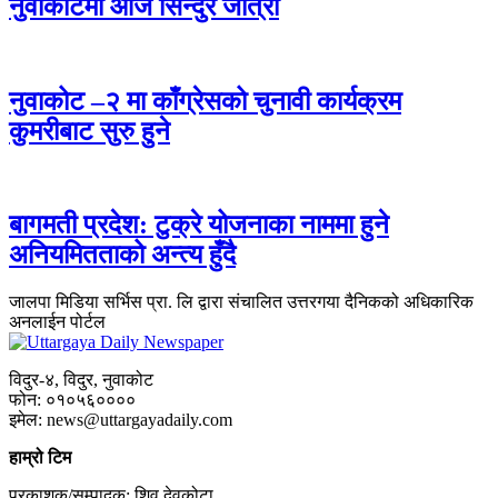
नुवाकोटमा आज सिन्दुरे जात्रा
नुवाकोट –२ मा काँग्रेसको चुनावी कार्यक्रम
कुमरीबाट सुरु हुने
बागमती प्रदेश: टुक्रे योजनाका नाममा हुने
अनियमितताको अन्त्य हुँदै
जालपा मिडिया सर्भिस प्रा. लि द्वारा संचालित उत्तरगया दैनिकको अधिकारिक
अनलाईन पोर्टल
विदुर-४, विदुर, नुवाकोट
फोन: ०१०५६००००
इमेल: news@uttargayadaily.com
हाम्रो टिम
प्रकाशक/सम्पादक: शिव देवकोटा