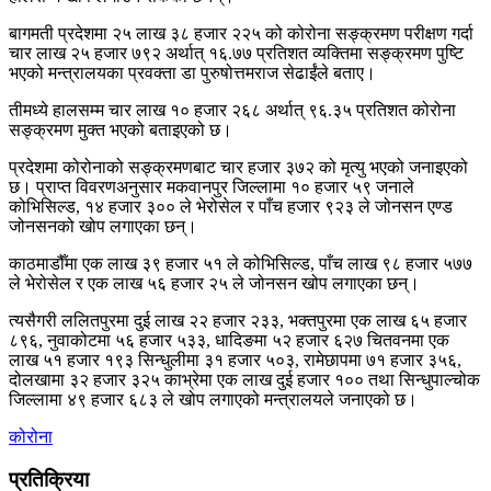
बागमती प्रदेशमा २५ लाख ३८ हजार २२५ को कोरोना सङ्क्रमण परीक्षण गर्दा
चार लाख २५ हजार ७९२ अर्थात् १६.७७ प्रतिशत व्यक्तिमा सङ्क्रमण पुष्टि
भएको मन्त्रालयका प्रवक्ता डा पुरुषोत्तमराज सेढाईंले बताए।
तीमध्ये हालसम्म चार लाख १० हजार २६८ अर्थात् ९६.३५ प्रतिशत कोरोना
सङ्क्रमण मुक्त भएको बताइएको छ।
प्रदेशमा कोरोनाको सङ्क्रमणबाट चार हजार ३७२ को मृत्यु भएको जनाइएको
छ। प्राप्त विवरणअनुसार मकवानपुर जिल्लामा १० हजार ५९ जनाले
कोभिसिल्ड, १४ हजार ३०० ले भेरोसेल र पाँच हजार ९२३ ले जोनसन एण्ड
जोनसनको खोप लगाएका छन्।
काठमाडौँमा एक लाख ३९ हजार ५१ ले कोभिसिल्ड, पाँच लाख ९८ हजार ५७७
ले भेरोसेल र एक लाख ५६ हजार २५ ले जोनसन खोप लगाएका छन्।
त्यसैगरी ललितपुरमा दुई लाख २२ हजार २३३, भक्तपुरमा एक लाख ६५ हजार
८९६, नुवाकोटमा ५६ हजार ५३३, धादिङमा ५२ हजार ६२७ चितवनमा एक
लाख ५१ हजार १९३ सिन्धुलीमा ३१ हजार ५०३, रामेछापमा ७१ हजार ३५६,
दोलखामा ३२ हजार ३२५ काभ्रेमा एक लाख दुई हजार १०० तथा सिन्धुपाल्चोक
जिल्लामा ४९ हजार ६८३ ले खोप लगाएको मन्त्रालयले जनाएको छ।
कोरोना
प्रतिक्रिया