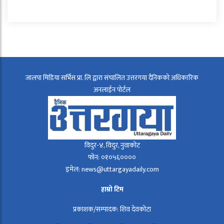
जालपा मिडिया सर्भिस प्रा. लि द्वारा संचालित उत्तरगया दैनिकको अधिकारिक
अनलाईन पोर्टल
विदुर-४, विदुर, नुवाकोट
फोन: ०१०५६००००
इमेल: news@uttargayadaily.com
हाम्रो टिम
प्रकाशक/सम्पादक: शिव देवकोटा