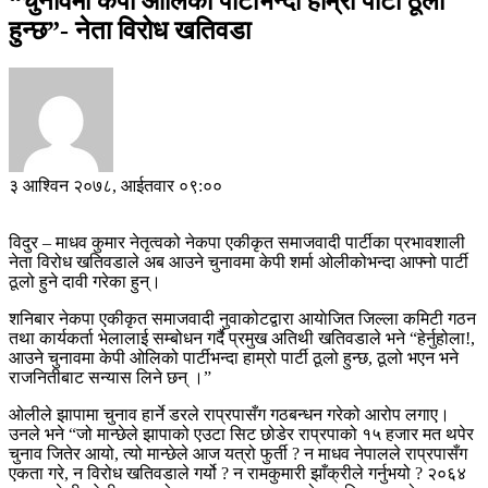
“चुनावमा केपी ओलिको पार्टीभन्दा हाम्रो पार्टी ठूलो
हुन्छ”- नेता विरोध खतिवडा
३ आश्विन २०७८, आईतवार ०९:००
विदुर – माधव कुमार नेतृत्वको नेकपा एकीकृत समाजवादी पार्टीका प्रभावशाली
नेता विरोध खतिवडाले अब आउने चुनावमा केपी शर्मा ओलीकोभन्दा आफ्नो पार्टी
ठूलो हुने दावी गरेका हुन्।
शनिबार नेकपा एकीकृत समाजवादी नुवाकोटद्वारा आयाेजित जिल्ला कमिटी गठन
तथा कार्यकर्ता भेलालाई सम्बोधन गर्दै प्रमुख अतिथी खतिवडाले भने “हेर्नुहोला!,
आउने चुनावमा केपी ओलिको पार्टीभन्दा हाम्रो पार्टी ठूलो हुन्छ, ठूलो भएन भने
राजनितीबाट सन्यास लिने छन् ।”
ओलीले झापामा चुनाव हार्ने डरले राप्रपासँग गठबन्धन गरेको आरोप लगाए।
उनले भने “जो मान्छेले झापाको एउटा सिट छोडेर राप्रपाको १५ हजार मत थपेर
चुनाव जितेर आयो, त्यो मान्छेले आज यत्रो फुर्ती ? न माधव नेपालले राप्रपासँग
एकता गरे, न विरोध खतिवडाले गर्यो ? न रामकुमारी झाँक्रीले गर्नुभयो ? २०६४