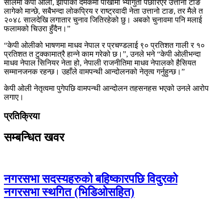
सालमा केपी ओली, झापाको दमकमा पाखामा भ्यागुतो पछारिएर उत्तानो टाङ
लागेको मान्छे, सबैभन्दा लोकप्रिय र राष्ट्रवादी नेता उत्तानो टाङ, तर मैले त
२०४८ सालदेखि लगातार चुनाव जितिरहेको छु। अबको चुनावमा पनि मलाई
फलामको चिउरा हुँदैन।”
“केपी ओलीको भाषणमा माधव नेपाल र प्रचण्डलाई ९० प्रतिशत गाली र १०
प्रतिशत त टुक्कामात्रै हान्ने काम गरेको छ।”, उनले भने “केपी ओलीभन्दा
माधव नेपाल सिनियर नेता हो, नेपाली राजनीतिमा माधव नेपालको हैसियत
सम्मानजनक रहन्छ। उहाँले वामपन्थी आन्दोलनको नेतृत्व गर्नुहुन्छ।”
केपी ओली नेतृत्वमा पुगेपछि वामपन्थी आन्दोलन तहसनहस भएको उनले आरोप
लगाए।
प्रतिक्रिया
सम्बन्धित खवर
नगरसभा सदस्यहरुको बहिष्कारपछि विदुरको
नगरसभा स्थगित (भिडिओसहित)