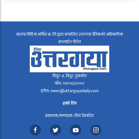
जालपा मिडिया सर्भिस प्रा. लि द्वारा संचालित उत्तरगया दैनिकको अधिकारिक
अनलाईन पोर्टल
विदुर-४, विदुर, नुवाकोट
फोन: ०१०५६००००
इमेल: news@uttargayadaily.com
हाम्रो टिम
प्रकाशक/सम्पादक: शिव देवकोटा