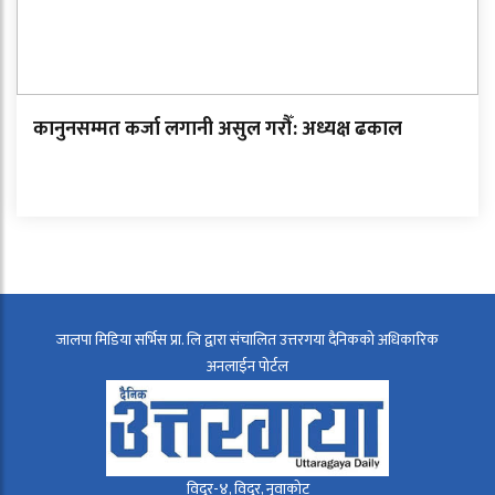
कानुनसम्मत कर्जा लगानी असुल गरौँ: अध्यक्ष ढकाल
जालपा मिडिया सर्भिस प्रा. लि द्वारा संचालित उत्तरगया दैनिकको अधिकारिक
अनलाईन पोर्टल
विदुर-४, विदुर, नुवाकोट