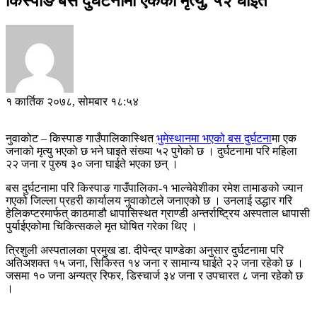
किस्पाङ बस दुर्घटनामा एकको मृत्यु, ५२ घाइते
१ कार्तिक २०७८, सोमबार १८:५४
नुवाकोट – किस्पाङ गाउँपालिकास्थित
भुमेस्थानमा भएको बस दुर्घटना
मा एक
जनाको मृत्यु भएको छ भने घाइते संख्या ५२ पुगेको छ । दुर्घटनामा परि महिला
२२ जना र पुरुष ३० जना घाईते भएका छन् ।
बस दुर्घटनामा परि किस्पाङ गाउँपालिका-१ भाल्चेवेशीका रमेश तामाङको ज्यान
गएको जिल्ला प्रहरी कार्यालय नुवाकोटले जनाएको छ । उनलाई उद्धार गरि
हेलिकप्टरमार्फत् काठमाडौ धापासिस्थत ग्राण्डी अन्तर्राष्ट्रिय अस्पताल धापासी
पुर्याईएकोमा चिकित्सकले मृत घोषित गरेका थिए ।
त्रिशुली अस्पतालका प्रमुख डा. दीपेन्द्र पाण्डेका अनुसार दुर्घटनामा परि
अतिअशक्त १५ जना, सिकिस्त १४ जना र सामान्य घाईते २२ जना रहेको छ ।
जसमा १० जना अन्यत्र रिफर, डिस्चार्ज ३४ जना र उपचारत ८ जना रहेको छ
।