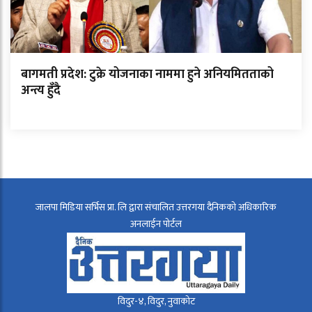
बागमती प्रदेश: टुक्रे योजनाका नाममा हुने अनियमितताको
अन्त्य हुँदै
जालपा मिडिया सर्भिस प्रा. लि द्वारा संचालित उत्तरगया दैनिकको अधिकारिक
अनलाईन पोर्टल
विदुर-४, विदुर, नुवाकोट