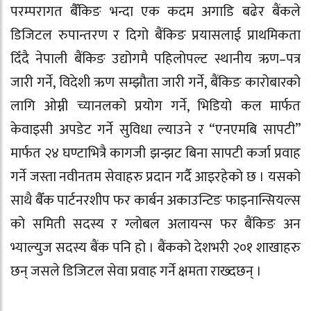
परम्परागत बैँकिङ भन्दा एक कदम अगाडि बढेर बैंकले
डिजिटल रुपान्तरण र दिगो बैंकिङ प्रयासलाई प्राथमिकता
दिँदै नेपाली बैंकिङ उद्योगमै पहिलोपल्ट स्थानीय ऋण–पत्र
जारी गर्ने, विदेशी ऋण सम्झौता जारी गर्ने, बैंकिङ कारोबारको
लागि ओम्नी च्यानलको प्रयोग गर्ने, भिडियो कल मार्फत
केवाइसी अपडेट गर्ने सुविधा ल्याउने र “एनएमबि सापटी”
मार्फत २४ घण्टाभित्रै कागजी झन्झट बिना सापटी कर्जा प्रवाह
गर्ने जस्ता नवीनतम सेवाहरु प्रदान गर्दै आइरहेको छ । यसको
साथै बैँक पार्टनरशीप फर कार्बन अकाउन्टिङ फाइनान्सियल्स
को समिती सदस्य र ग्लोबल अलायन्स फर बैंकिङ अन
भ्याल्युज सदस्य बैंक पनि हो । बैंकको देशभरी २०१ शाखाहरु
छन् जसले डिजिटल सेवा प्रवाह गर्ने क्षमता राख्दछन् ।