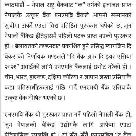
काठमाडौं – नेपाल राष्ट्र बैंकबाट “क” वर्गको इजाजत प्राप्त
नेपालकै उत्कृष्ट बैंक एनएमबि बैंकले आफ्नो सम्मानको
सुचीमा अर्को एउटा विश्व प्रतिष्ठित पुरस्कार थपेको छ, जुन
नेपाली बैँकिङ ईतिहासमै पहिलो पटक प्राप्त भएको पुरस्कार
हो । बेलायतको लण्डनबाट प्रकाशित हुने प्रसिद्ध म्यागजिन दि
बैंकर को निर्णायक मण्डलले “दि बैंक अफ दि इयर एसिया
२०२१” अवार्डको लागि एनएमबि बैँकलाई छनोट गरेको हो ।
चीन, भारत, हङकङ, दक्षिण कोरिया र जापान जस्ता एसियाकै
कडा प्रतिस्पर्धीहरुलाई पछि पार्दै एनएमबी बैंक एसियाकै
उत्कृष्ट बैंक घोषित भएको छ ।
एनएमबि बैंक यो पुरस्कार प्राप्त गर्ने पहिलो नेपाली बैंक हो,
जुन नेपालको बैंकिङ उद्योगकै लागि आफैंमा एउटा
ऐतिहासिक उपलब्धि हो । यो सँग–सँगै एनएमबिले “द बैंक