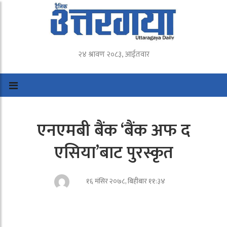
२४ श्रावण २०८३, आईतवार
एनएमबी बैंक ‘बैंक अफ द
एसिया’बाट पुरस्कृत
१६ मंसिर २०७८, बिहीबार ११:३४