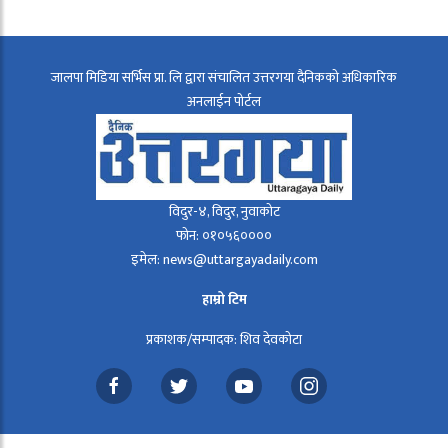
जालपा मिडिया सर्भिस प्रा. लि द्वारा संचालित उत्तरगया दैनिकको अधिकारिक
अनलाईन पोर्टल
विदुर-४, विदुर, नुवाकोट
फोन: ०१०५६००००
इमेल: news@uttargayadaily.com
हाम्रो टिम
प्रकाशक/सम्पादक: शिव देवकोटा