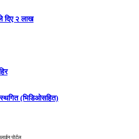
ले दिए २ लाख
हिर
 स्थगित (भिडिओसहित)
नलाईन पोर्टल