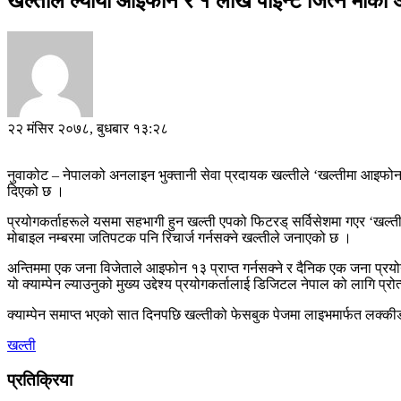
खल्तीले ल्यायो आइफोन र १ लाख पोईन्ट जित्ने मौका
२२ मंसिर २०७८, बुधबार १३:२८
नुवाकोट – नेपालको अनलाइन भुक्तानी सेवा प्रदायक खल्तीले ‘खल्तीमा आइफोन १
दिएको छ ।
प्रयोगकर्ताहरूले यसमा सहभागी हुन खल्ती एपको फिटरड् सर्विसेशमा गएर ‘खल्ती मा
मोबाइल नम्बरमा जतिपटक पनि रिचार्ज गर्नसक्ने खल्तीले जनाएको छ ।
अन्तिममा एक जना विजेताले आइफोन १३ प्राप्त गर्नसक्ने र दैनिक एक जना प्रयोग
यो क्याम्पेन ल्याउनुको मुख्य उद्देश्य प्रयोगकर्तालाई डिजिटल नेपाल को लागि प
क्याम्पेन समाप्त भएको सात दिनपछि खल्तीको फेसबुक पेजमा लाइभमार्फत लक्कीड्
खल्ती
प्रतिक्रिया